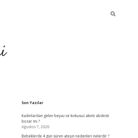
i
Sidebar
Son Yazılar
elexbet
ilbet mobil giri
Kadınlardan gelen beyaz ve kokusuz akıntı abdesti
bozar mı ?
Ağustos 7, 2026
Bebeklerde 4 gün süren ateşin nedenleri nelerdir ?