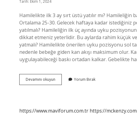
Tarih: Ekim 1, 2024
Hamilelikte ilk 3 ay sırt üstü yatılır mı? Hamileliği
Ortalama 25-30. Gelecek haftaya kadar istediğiniz po
yatılmalı? Hamileliğin ilk üç ayında uyku pozisyon
dikkat etmeniz yeterlidir. Bu aylarda rahim küçük ve
yatmalı? Hamilelikte önerilen uyku pozisyonu sol ta
nedenle bebeğe giden kan akışı maksimum olur. Ka
uygulayabileceği baskı ortadan kalkar. Gebelikte han
Hamilelikte
Devamını okuyun
Yorum Bırak
Ilk
3
Ay
Nasıl
Yatmalı
https://www.maviforum.com.tr
https://mckenzy.com.