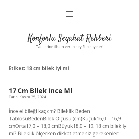
menüyü
Anasayfa
aç
Gizlilik Politikası
Konforlu Seyahat Rehberi
Yasal Uyarı
Tatillerine ilham veren keyifli hikayeler!
Hakkımızda
Etiket:
18 cm bilek iyi mi
17 Cm Bilek Ince Mi
Tarih: Kasım 25, 2024
İnce el bileği kaç cm? Bileklik Beden
TablosuBedenBilek Ölçüsü (cm)Küçük16,0 – 16,9
cmOrta17,0 – 18,0 cmBüyük18,0 – 19. 18 cm bilek iyi
mi? Bileklik ölçerken dikkat etmeniz gerekenler: