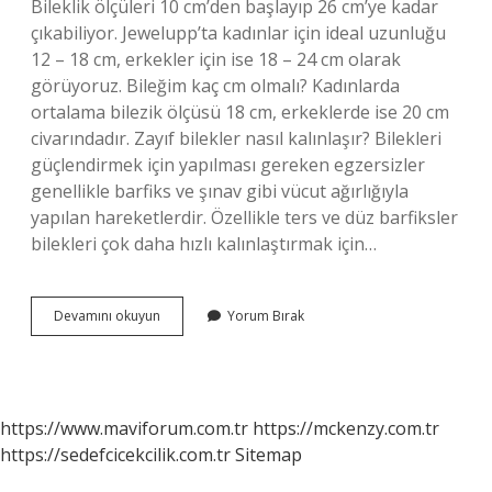
Bileklik ölçüleri 10 cm’den başlayıp 26 cm’ye kadar
çıkabiliyor. Jewelupp’ta kadınlar için ideal uzunluğu
12 – 18 cm, erkekler için ise 18 – 24 cm olarak
görüyoruz. Bileğim kaç cm olmalı? Kadınlarda
ortalama bilezik ölçüsü 18 cm, erkeklerde ise 20 cm
civarındadır. Zayıf bilekler nasıl kalınlaşır? Bilekleri
güçlendirmek için yapılması gereken egzersizler
genellikle barfiks ve şınav gibi vücut ağırlığıyla
yapılan hareketlerdir. Özellikle ters ve düz barfiksler
bilekleri çok daha hızlı kalınlaştırmak için…
17
Devamını okuyun
Yorum Bırak
Cm
Bilek
Ince
Mi
https://www.maviforum.com.tr
https://mckenzy.com.tr
https://sedefcicekcilik.com.tr
Sitemap