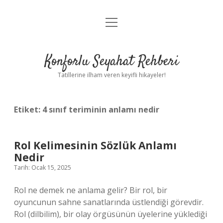
menüyü
Anasayfa
aç
Gizlilik Politikası
Konforlu Seyahat Rehberi
Yasal Uyarı
Tatillerine ilham veren keyifli hikayeler!
Hakkımızda
Etiket:
4 sınıf teriminin anlamı nedir
Rol Kelimesinin Sözlük Anlamı
Nedir
Tarih: Ocak 15, 2025
Rol ne demek ne anlama gelir? Bir rol, bir
oyuncunun sahne sanatlarında üstlendiği görevdir.
Rol (dilbilim), bir olay örgüsünün üyelerine yüklediği