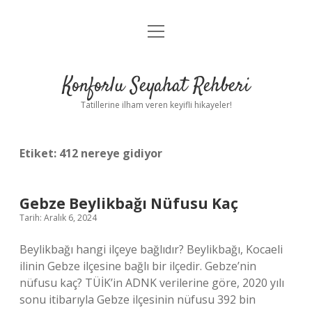
menüyü
Anasayfa
aç
Gizlilik Politikası
Konforlu Seyahat Rehberi
Yasal Uyarı
Tatillerine ilham veren keyifli hikayeler!
Hakkımızda
Etiket:
412 nereye gidiyor
Gebze Beylikbağı Nüfusu Kaç
Tarih: Aralık 6, 2024
Beylikbağı hangi ilçeye bağlıdır? Beylikbağı, Kocaeli
ilinin Gebze ilçesine bağlı bir ilçedir. Gebze’nin
nüfusu kaç? TÜİK’in ADNK verilerine göre, 2020 yılı
sonu itibarıyla Gebze ilçesinin nüfusu 392 bin