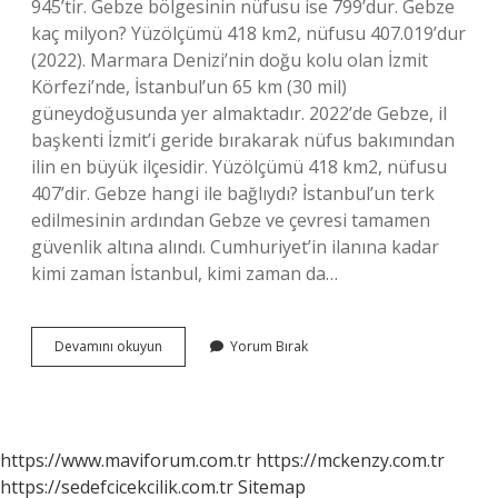
945’tir. Gebze bölgesinin nüfusu ise 799’dur. Gebze
kaç milyon? Yüzölçümü 418 km2, nüfusu 407.019’dur
(2022). Marmara Denizi’nin doğu kolu olan İzmit
Körfezi’nde, İstanbul’un 65 km (30 mil)
güneydoğusunda yer almaktadır. 2022’de Gebze, il
başkenti İzmit’i geride bırakarak nüfus bakımından
ilin en büyük ilçesidir. Yüzölçümü 418 km2, nüfusu
407’dir. Gebze hangi ile bağlıydı? İstanbul’un terk
edilmesinin ardından Gebze ve çevresi tamamen
güvenlik altına alındı. Cumhuriyet’in ilanına kadar
kimi zaman İstanbul, kimi zaman da…
Gebze
Devamını okuyun
Yorum Bırak
Beylikbağı
Nüfusu
Kaç
https://www.maviforum.com.tr
https://mckenzy.com.tr
https://sedefcicekcilik.com.tr
Sitemap