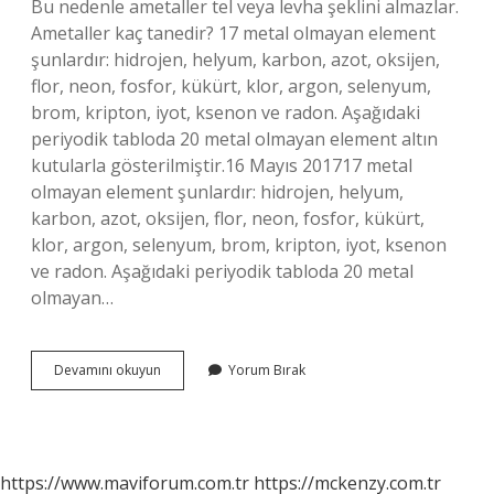
Bu nedenle ametaller tel veya levha şeklini almazlar.
Ametaller kaç tanedir? 17 metal olmayan element
şunlardır: hidrojen, helyum, karbon, azot, oksijen,
flor, neon, fosfor, kükürt, klor, argon, selenyum,
brom, kripton, iyot, ksenon ve radon. Aşağıdaki
periyodik tabloda 20 metal olmayan element altın
kutularla gösterilmiştir.16 Mayıs 201717 metal
olmayan element şunlardır: hidrojen, helyum,
karbon, azot, oksijen, flor, neon, fosfor, kükürt,
klor, argon, selenyum, brom, kripton, iyot, ksenon
ve radon. Aşağıdaki periyodik tabloda 20 metal
olmayan…
Ametallerin
Devamını okuyun
Yorum Bırak
Özellikleri
Nelerdir
https://www.maviforum.com.tr
https://mckenzy.com.tr