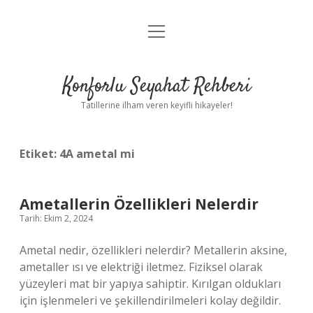
menüyü
Anasayfa
aç
Gizlilik Politikası
Konforlu Seyahat Rehberi
Yasal Uyarı
Tatillerine ilham veren keyifli hikayeler!
Hakkımızda
Etiket:
4A ametal mi
Ametallerin Özellikleri Nelerdir
Tarih: Ekim 2, 2024
Ametal nedir, özellikleri nelerdir? Metallerin aksine,
ametaller ısı ve elektriği iletmez. Fiziksel olarak
yüzeyleri mat bir yapıya sahiptir. Kırılgan oldukları
için işlenmeleri ve şekillendirilmeleri kolay değildir.