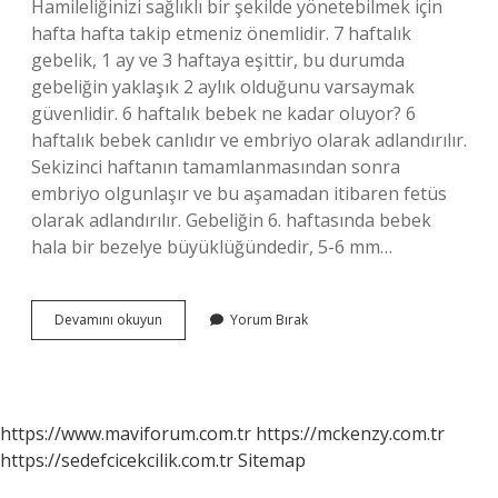
Hamileliğinizi sağlıklı bir şekilde yönetebilmek için
hafta hafta takip etmeniz önemlidir. 7 haftalık
gebelik, 1 ay ve 3 haftaya eşittir, bu durumda
gebeliğin yaklaşık 2 aylık olduğunu varsaymak
güvenlidir. 6 haftalık bebek ne kadar oluyor? 6
haftalık bebek canlıdır ve embriyo olarak adlandırılır.
Sekizinci haftanın tamamlanmasından sonra
embriyo olgunlaşır ve bu aşamadan itibaren fetüs
olarak adlandırılır. Gebeliğin 6. haftasında bebek
hala bir bezelye büyüklüğündedir, 5-6 mm…
6
Devamını okuyun
Yorum Bırak
Hafta
Kaç
Ay
Oluyor
https://www.maviforum.com.tr
https://mckenzy.com.tr
https://sedefcicekcilik.com.tr
Sitemap