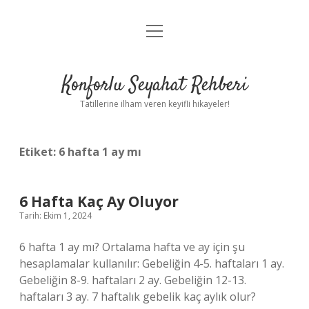
menüyü
Anasayfa
aç
Gizlilik Politikası
Konforlu Seyahat Rehberi
Yasal Uyarı
Tatillerine ilham veren keyifli hikayeler!
Hakkımızda
Etiket:
6 hafta 1 ay mı
6 Hafta Kaç Ay Oluyor
Tarih: Ekim 1, 2024
6 hafta 1 ay mı? Ortalama hafta ve ay için şu
hesaplamalar kullanılır: Gebeliğin 4-5. haftaları 1 ay.
Gebeliğin 8-9. haftaları 2 ay. Gebeliğin 12-13.
haftaları 3 ay. 7 haftalık gebelik kaç aylık olur?