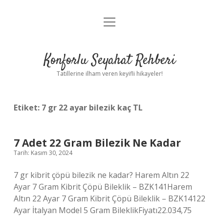
menüyü
Anasayfa
aç
Gizlilik Politikası
Konforlu Seyahat Rehberi
Yasal Uyarı
Tatillerine ilham veren keyifli hikayeler!
Hakkımızda
Etiket:
7 gr 22 ayar bilezik kaç TL
7 Adet 22 Gram Bilezik Ne Kadar
Tarih: Kasım 30, 2024
7 gr kibrit çöpü bilezik ne kadar? Harem Altın 22
Ayar 7 Gram Kibrit Çöpü Bileklik – BZK141Harem
Altın 22 Ayar 7 Gram Kibrit Çöpü Bileklik – BZK14122
Ayar İtalyan Model 5 Gram BileklikFiyatı22.034,75