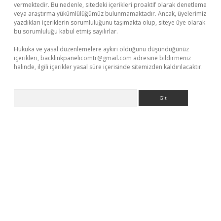
vermektedir. Bu nedenle, sitedeki içerikleri proaktif olarak denetleme
veya araştırma yükümlülüğümüz bulunmamaktadır. Ancak, üyelerimiz
yazdıkları içeriklerin sorumluluğunu taşımakta olup, siteye üye olarak
bu sorumluluğu kabul etmiş sayılırlar.
Hukuka ve yasal düzenlemelere aykırı olduğunu düşündüğünüz
içerikleri,
backlinkpanelicomtr@gmail.com
adresine bildirmeniz
halinde, ilgili içerikler yasal süre içerisinde sitemizden kaldırılacaktır.
Arama
obil giriş
betexper yeni giriş