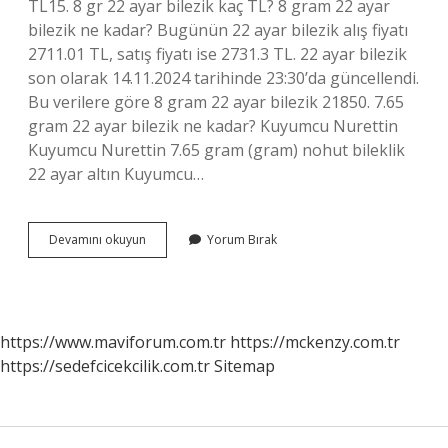
TL15. 8 gr 22 ayar bilezik kaç TL? 8 gram 22 ayar
bilezik ne kadar? Bugünün 22 ayar bilezik alış fiyatı
2711.01 TL, satış fiyatı ise 2731.3 TL. 22 ayar bilezik
son olarak 14.11.2024 tarihinde 23:30’da güncellendi.
Bu verilere göre 8 gram 22 ayar bilezik 21850. 7.65
gram 22 ayar bilezik ne kadar? Kuyumcu Nurettin
Kuyumcu Nurettin 7.65 gram (gram) nohut bileklik
22 ayar altın Kuyumcu…
7
Devamını okuyun
Yorum Bırak
Adet
22
Gram
Bilezik
Ne
https://www.maviforum.com.tr
https://mckenzy.com.tr
Kadar
https://sedefcicekcilik.com.tr
Sitemap