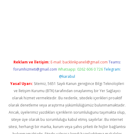
il giriş
betexper yeni giriş
Reklam ve İletişim:
E-mail:
backlinkpaneli@gmail.com
Teams:
forumhizmeti@gmail.com
Whatsapp: 0262 606 0 726
Telegram:
@karabul
Yasal Uyarı:
Sitemiz, 5651 Sayılı Kanun gereğince Bilgi Teknolojileri
ve İletişim Kurumu (BTK) tarafından onaylanmış bir Yer Sağlayıcı
olarak hizmet vermektedir. Bu nedenle, sitedeki içerikleri proaktif
olarak denetleme veya araştırma yükümlülüğümüz bulunmamaktadır.
Ancak, üyelerimiz yazdıkları içeriklerin sorumluluğunu taşımakta olup,
siteye üye olarak bu sorumluluğu kabul etmiş sayılırlar. Bu internet
sitesi, herhangi bir marka, kurum veya şahıs şirketi ile hiçbir bağlantısı
bulunmamaktadır. Sitede yalnızca kendi hazırladığımız makaleler