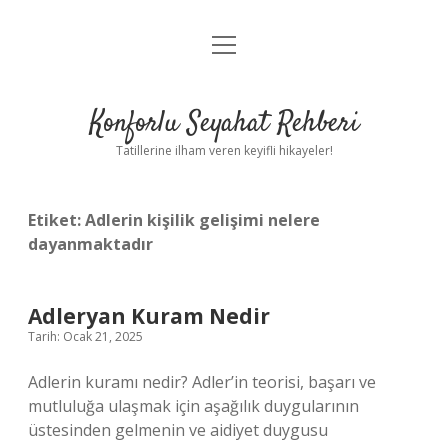
menüyü
Anasayfa
aç
Gizlilik Politikası
Konforlu Seyahat Rehberi
Yasal Uyarı
Tatillerine ilham veren keyifli hikayeler!
Hakkımızda
Etiket:
Adlerin kişilik gelişimi nelere
dayanmaktadır
Adleryan Kuram Nedir
Tarih: Ocak 21, 2025
Adlerin kuramı nedir? Adler’in teorisi, başarı ve
mutluluğa ulaşmak için aşağılık duygularının
üstesinden gelmenin ve aidiyet duygusu