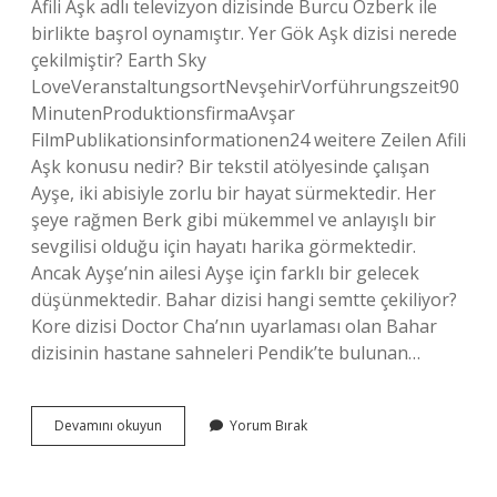
Afili Aşk adlı televizyon dizisinde Burcu Özberk ile
birlikte başrol oynamıştır. Yer Gök Aşk dizisi nerede
çekilmiştir? Earth Sky
LoveVeranstaltungsortNevşehirVorführungszeit90
MinutenProduktionsfirmaAvşar
FilmPublikationsinformationen24 weitere Zeilen Afili
Aşk konusu nedir? Bir tekstil atölyesinde çalışan
Ayşe, iki abisiyle zorlu bir hayat sürmektedir. Her
şeye rağmen Berk gibi mükemmel ve anlayışlı bir
sevgilisi olduğu için hayatı harika görmektedir.
Ancak Ayşe’nin ailesi Ayşe için farklı bir gelecek
düşünmektedir. Bahar dizisi hangi semtte çekiliyor?
Kore dizisi Doctor Cha’nın uyarlaması olan Bahar
dizisinin hastane sahneleri Pendik’te bulunan…
Afili
Devamını okuyun
Yorum Bırak
Aşk
Dizisi
Nerede