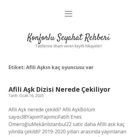
menüyü
Anasayfa
aç
Gizlilik Politikası
Konforlu Seyahat Rehberi
Yasal Uyarı
Tatillerine ilham veren keyifli hikayeler!
Hakkımızda
Etiket:
Afili Aşkın kaç oyuncusu var
Afili Aşk Dizisi Nerede Çekiliyor
Tarih: Ocak 16, 2025
Afili Aşk nerede çekildi? Afili AşkBölüm
sayısı38YapımYapımcıFatih Enes
ÖmeroğluMekânİstanbul22 satır daha Afilli ask kaç
yılında çekildi? 2019-2020 yılları arasında yayınlanan