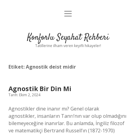
menüyü
Anasayfa
aç
Gizlilik Politikası
Konforlu Seyahat Rehberi
Yasal Uyarı
Tatillerine ilham veren keyifli hikayeler!
Hakkımızda
Etiket:
Agnostik deist midir
Agnostik Bir Din Mi
Tarih: Ekim 2, 2024
Agnostikler dine inanır mı? Genel olarak
agnostikler, insanların Tanrı’nın var olup olmadığını
bilemeyeceğine inanırlar. Bu anlamda, İngiliz filozof
ve matematikçi Bertrand Russell’ın (1872-1970)