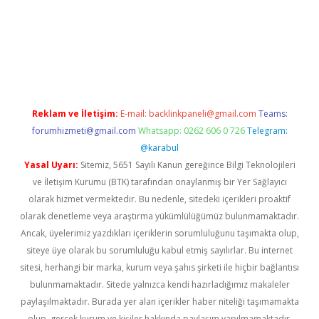
il giriş
betexper yeni giriş
Reklam ve İletişim:
E-mail:
backlinkpaneli@gmail.com
Teams:
forumhizmeti@gmail.com
Whatsapp: 0262 606 0 726
Telegram:
@karabul
Yasal Uyarı:
Sitemiz, 5651 Sayılı Kanun gereğince Bilgi Teknolojileri
ve İletişim Kurumu (BTK) tarafından onaylanmış bir Yer Sağlayıcı
olarak hizmet vermektedir. Bu nedenle, sitedeki içerikleri proaktif
olarak denetleme veya araştırma yükümlülüğümüz bulunmamaktadır.
Ancak, üyelerimiz yazdıkları içeriklerin sorumluluğunu taşımakta olup,
siteye üye olarak bu sorumluluğu kabul etmiş sayılırlar. Bu internet
sitesi, herhangi bir marka, kurum veya şahıs şirketi ile hiçbir bağlantısı
bulunmamaktadır. Sitede yalnızca kendi hazırladığımız makaleler
paylaşılmaktadır. Burada yer alan içerikler haber niteliği taşımamakta
olup, gerçek kurum ve kişiler hakkında paylaşım yapılmamaktadır.