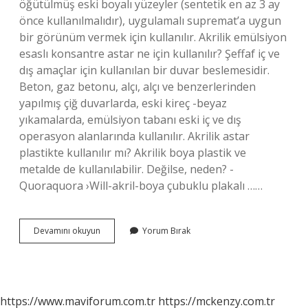
öğütülmüş eski boyalı yüzeyler (sentetik en az 3 ay
önce kullanılmalıdır), uygulamalı supremat’a uygun
bir görünüm vermek için kullanılır. Akrilik emülsiyon
esaslı konsantre astar ne için kullanılır? Şeffaf iç ve
dış amaçlar için kullanılan bir duvar beslemesidir.
Beton, gaz betonu, alçı, alçı ve benzerlerinden
yapılmış çiğ duvarlarda, eski kireç -beyaz
yıkamalarda, emülsiyon tabanı eski iç ve dış
operasyon alanlarında kullanılır. Akrilik astar
plastikte kullanılır mı? Akrilik boya plastik ve
metalde de kullanılabilir. Değilse, neden? -
Quoraquora ›Will-akril-boya çubuklu plakalı ……
Akrilik
Devamını okuyun
Yorum Bırak
Esaslı
Astar
Nerede
Kullanılır
https://www.maviforum.com.tr
https://mckenzy.com.tr