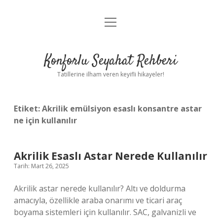
menüyü
Anasayfa
aç
Gizlilik Politikası
Konforlu Seyahat Rehberi
Yasal Uyarı
Tatillerine ilham veren keyifli hikayeler!
Hakkımızda
Etiket:
Akrilik emülsiyon esaslı konsantre astar
ne için kullanılır
Akrilik Esaslı Astar Nerede Kullanılır
Tarih: Mart 26, 2025
Akrilik astar nerede kullanılır? Altı ve doldurma
amacıyla, özellikle araba onarımı ve ticari araç
boyama sistemleri için kullanılır. SAC, galvanizli ve