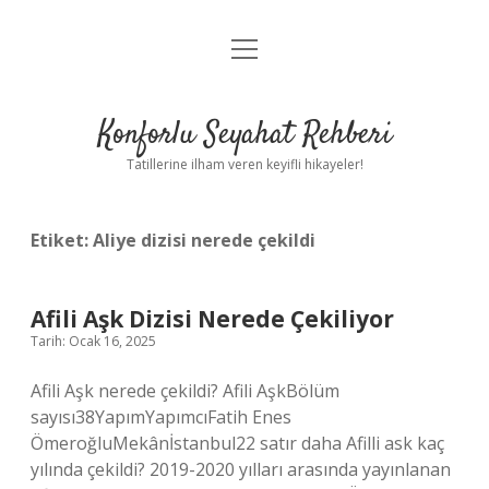
menüyü
Anasayfa
aç
Gizlilik Politikası
Konforlu Seyahat Rehberi
Yasal Uyarı
Tatillerine ilham veren keyifli hikayeler!
Hakkımızda
Etiket:
Aliye dizisi nerede çekildi
Afili Aşk Dizisi Nerede Çekiliyor
Tarih: Ocak 16, 2025
Afili Aşk nerede çekildi? Afili AşkBölüm
sayısı38YapımYapımcıFatih Enes
ÖmeroğluMekânİstanbul22 satır daha Afilli ask kaç
yılında çekildi? 2019-2020 yılları arasında yayınlanan