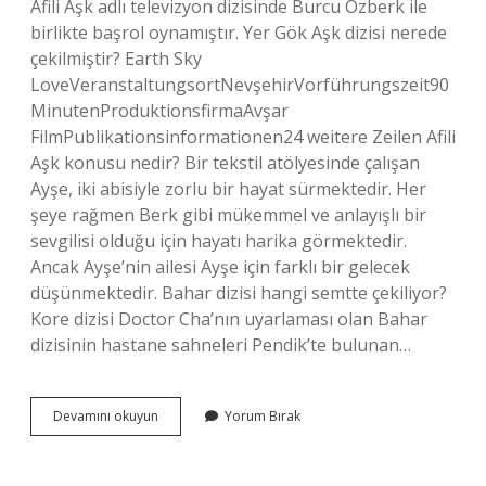
Afili Aşk adlı televizyon dizisinde Burcu Özberk ile
birlikte başrol oynamıştır. Yer Gök Aşk dizisi nerede
çekilmiştir? Earth Sky
LoveVeranstaltungsortNevşehirVorführungszeit90
MinutenProduktionsfirmaAvşar
FilmPublikationsinformationen24 weitere Zeilen Afili
Aşk konusu nedir? Bir tekstil atölyesinde çalışan
Ayşe, iki abisiyle zorlu bir hayat sürmektedir. Her
şeye rağmen Berk gibi mükemmel ve anlayışlı bir
sevgilisi olduğu için hayatı harika görmektedir.
Ancak Ayşe’nin ailesi Ayşe için farklı bir gelecek
düşünmektedir. Bahar dizisi hangi semtte çekiliyor?
Kore dizisi Doctor Cha’nın uyarlaması olan Bahar
dizisinin hastane sahneleri Pendik’te bulunan…
Afili
Devamını okuyun
Yorum Bırak
Aşk
Dizisi
Nerede