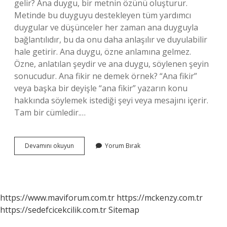
gelir? Ana duygu, bir metnin özünü oluşturur.
Metinde bu duyguyu destekleyen tüm yardımcı
duygular ve düşünceler her zaman ana duyguyla
bağlantılıdır, bu da onu daha anlaşılır ve duyulabilir
hale getirir. Ana duygu, özne anlamına gelmez.
Özne, anlatılan şeydir ve ana duygu, söylenen şeyin
sonucudur. Ana fikir ne demek örnek? “Ana fikir”
veya başka bir deyişle “ana fikir” yazarın konu
hakkında söylemek istediği şeyi veya mesajını içerir.
Tam bir cümledir.…
Ana
Devamını okuyun
Yorum Bırak
Duygu
Ve
Ana
Fikir
Aynı
https://www.maviforum.com.tr
https://mckenzy.com.tr
Şey
https://sedefcicekcilik.com.tr
Sitemap
Mi