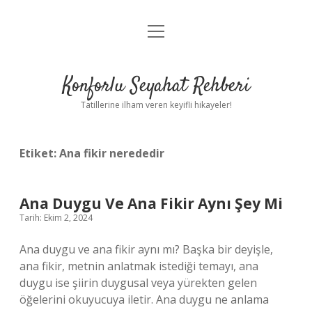
menüyü
Anasayfa
aç
Gizlilik Politikası
Konforlu Seyahat Rehberi
Yasal Uyarı
Tatillerine ilham veren keyifli hikayeler!
Hakkımızda
Etiket:
Ana fikir nerededir
Ana Duygu Ve Ana Fikir Aynı Şey Mi
Tarih: Ekim 2, 2024
Ana duygu ve ana fikir aynı mı? Başka bir deyişle,
ana fikir, metnin anlatmak istediği temayı, ana
duygu ise şiirin duygusal veya yürekten gelen
öğelerini okuyucuya iletir. Ana duygu ne anlama