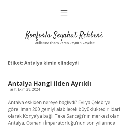
menüyü
Anasayfa
aç
Gizlilik Politikası
Konforlu Seyahat Rehberi
Yasal Uyarı
Tatillerine ilham veren keyifli hikayeler!
Hakkımızda
Etiket:
Antalya kimin elindeydi
Antalya Hangi Ilden Ayrıldı
Tarih: Ekim 28, 2024
Antalya eskiden nereye bağlıydı? Evliya Çelebi’ye
göre liman 200 gemiyi alabilecek büyüklüktedir. İdari
olarak Konya’ya bağlı Teke Sancağı’nın merkezi olan
Antalya, Osmanlı İmparatorluğu’nun son yıllarında