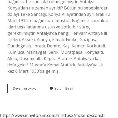
bağımsız bir sancak haline gelmiştir. Antalya
Konya’dan ne zaman ayrıldı? Bütün bu sebeplerden
dolayı Teke Sancağı, Konya Vilayetinden ayrılarak 12
Mart 1914’te bağımsız olmuştur. Bağımsız sancakta
idari teşkilatlanma uzun ve zorlu bir süreç
gerektirmiştir. Antalya’da hangi iller var? Antalya İli
İlçeleri; Akseki, Alanya, Elmalı, Finike, Gazipaşa,
Gündoğmuş, İbradı, Demre, Kaş, Kemer, Korkuteli,
Kumluca, Manavgat, Serik, Muratpaşa, Konyaaltı,
Aksu, Döşemealtı, Kepez. Atatürk Antalya’ya kaç
defa geldi? Mustafa Kemal Atatürk, Antalya’ya ilk
kez 6 Mart 1930’da gelmiş,…
Antalya
Devamını okuyun
Yorum Bırak
Hangi
Ilden
Ayrıldı
https://www.maviforum.com.tr
https://mckenzy.com.tr