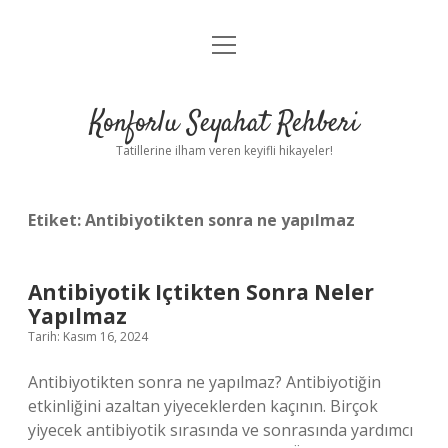
menüyü
Anasayfa
aç
Gizlilik Politikası
Konforlu Seyahat Rehberi
Yasal Uyarı
Tatillerine ilham veren keyifli hikayeler!
Hakkımızda
Etiket:
Antibiyotikten sonra ne yapılmaz
Antibiyotik Içtikten Sonra Neler
Yapılmaz
Tarih: Kasım 16, 2024
Antibiyotikten sonra ne yapılmaz? Antibiyotiğin
etkinliğini azaltan yiyeceklerden kaçının. Birçok
yiyecek antibiyotik sırasında ve sonrasında yardımcı