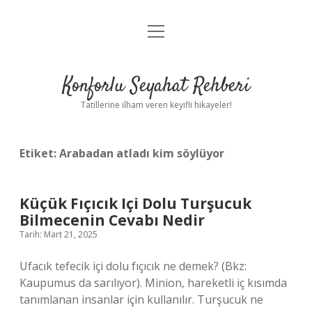
menüyü
Anasayfa
aç
Gizlilik Politikası
Konforlu Seyahat Rehberi
Yasal Uyarı
Tatillerine ilham veren keyifli hikayeler!
Hakkımızda
Etiket:
Arabadan atladı kim söylüyor
Küçük Fıçıcık Içi Dolu Turşucuk
Bilmecenin Cevabı Nedir
Tarih: Mart 21, 2025
Ufacık tefecik içi dolu fıçıcık ne demek? (Bkz:
Kaupumus da sarılıyor). Minion, hareketli iç kısımda
tanımlanan insanlar için kullanılır. Turşucuk ne