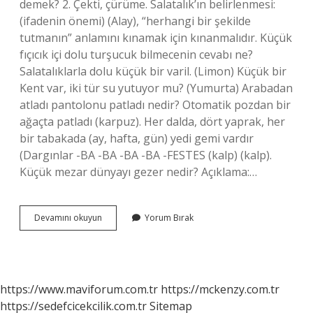
demek? 2. Çekti, çürüme. Salatalık’ın belirlenmesi:
(ifadenin önemi) (Alay), “herhangi bir şekilde
tutmanın” anlamını kınamak için kınanmalıdır. Küçük
fıçıcık içi dolu turşucuk bilmecenin cevabı ne?
Salatalıklarla dolu küçük bir varil. (Limon) Küçük bir
Kent var, iki tür su yutuyor mu? (Yumurta) Arabadan
atladı pantolonu patladı nedir? Otomatik pozdan bir
ağaçta patladı (karpuz). Her dalda, dört yaprak, her
bir tabakada (ay, hafta, gün) yedi gemi vardır
(Dargınlar -BA -BA -BA -BA -FESTES (kalp) (kalp).
Küçük mezar dünyayı gezer nedir? Açıklama:…
Küçük
Devamını okuyun
Yorum Bırak
Fıçıcık
Içi
Dolu
Turşucuk
Bilmecenin
https://www.maviforum.com.tr
https://mckenzy.com.tr
Cevabı
https://sedefcicekcilik.com.tr
Sitemap
Nedir