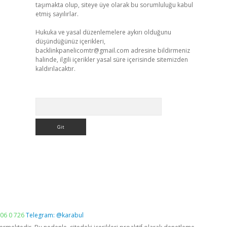
taşımakta olup, siteye üye olarak bu sorumluluğu kabul
etmiş sayılırlar.
Hukuka ve yasal düzenlemelere aykırı olduğunu
düşündüğünüz içerikleri,
backlinkpanelicomtr@gmail.com
adresine bildirmeniz
halinde, ilgili içerikler yasal süre içerisinde sitemizden
kaldırılacaktır.
Arama
06 0 726
Telegram: @karabul