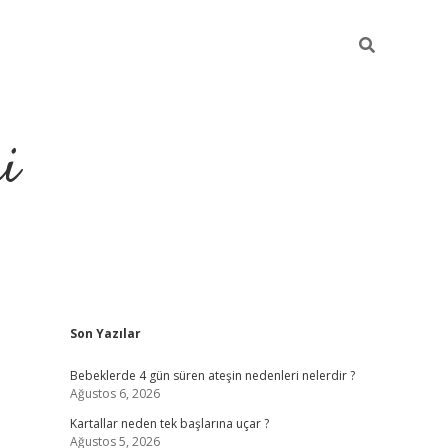
i
Sidebar
Son Yazılar
elexbet
ilbet mobil giriş
Bebeklerde 4 gün süren ateşin nedenleri nelerdir ?
Ağustos 6, 2026
Kartallar neden tek başlarına uçar ?
Ağustos 5, 2026