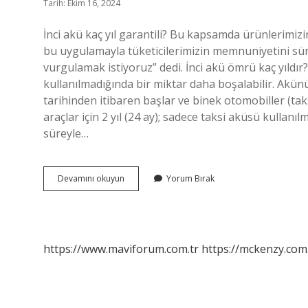
Tarih: Ekim 16, 2024
İnci akü kaç yıl garantili? Bu kapsamda ürünlerimizin
bu uygulamayla tüketicilerimizin memnuniyetini sür
vurgulamak istiyoruz” dedi. İnci akü ömrü kaç yıldır
kullanılmadığında bir miktar daha boşalabilir. Akünün
tarihinden itibaren başlar ve binek otomobiller (taksi
araçlar için 2 yıl (24 ay); sadece taksi aküsü kullanılmas
süreyle…
Inci
Devamını okuyun
Yorum Bırak
Akü
Garanti
Süresi
Kaç
Yıl
https://www.maviforum.com.tr
https://mckenzy.com.