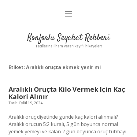
menüyü
Anasayfa
aç
Gizlilik Politikası
Konforlu Seyahat Rehberi
Yasal Uyarı
Tatillerine ilham veren keyifli hikayeler!
Hakkımızda
Etiket:
Aralıklı oruçta ekmek yenir mi
Aralıklı Oruçta Kilo Vermek Için Kaç
Kalori Alınır
Tarih: Eylül 19, 2024
Aralıklı oruç diyetinde günde kaç kalori alınmalı?
Aralıklı orucun 5:2 kuralı, 5 gün boyunca normal
yemek yemeyi ve kalan 2 gün boyunca oruç tutmayı