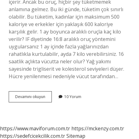
içerir. Ancak bu oruç, hiçbir şey tüketmemek
anlamına gelmez. Bu iki günde, tüketim çok sınırlı
olabilir. Bu tüketim, kadınlar için maksimum 500
kaloriye ve erkekler için yaklaşık 600 kaloriye
karşılık gelir. 1 ay boyunca aralıklı oruçla kaç kilo
verilir? IF diyetinde 16:8 aralıklı oruç yöntemini
uygularsanız 1 ay içinde fazla yağlarınızdan
rahatlıkla kurtulabilir, ayda 7 kilo verebilirsiniz. 16
saatlik açlıkta vücutta neler olur? Yağ yakımı
sayesinde trigliserit ve kolesterol seviyeleri düşer.
Hücre yenilenmesi nedeniyle vücut tarafından…
Aralıklı
Devamını okuyun
10 Yorum
Oruçta
Kilo
Vermek
Için
Kaç
https://www.maviforum.com.tr
https://mckenzy.com.tr
Kalori
https://sedefcicekcilik.com.tr
Sitemap
Alınır