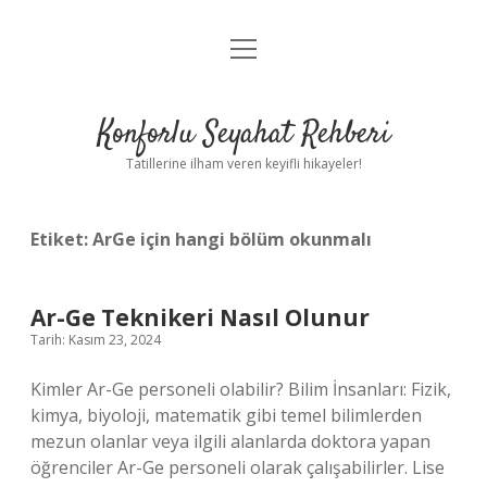
menüyü
Anasayfa
aç
Gizlilik Politikası
Konforlu Seyahat Rehberi
Yasal Uyarı
Tatillerine ilham veren keyifli hikayeler!
Hakkımızda
Etiket:
ArGe için hangi bölüm okunmalı
Ar-Ge Teknikeri Nasıl Olunur
Tarih: Kasım 23, 2024
Kimler Ar-Ge personeli olabilir? Bilim İnsanları: Fizik,
kimya, biyoloji, matematik gibi temel bilimlerden
mezun olanlar veya ilgili alanlarda doktora yapan
öğrenciler Ar-Ge personeli olarak çalışabilirler. Lise