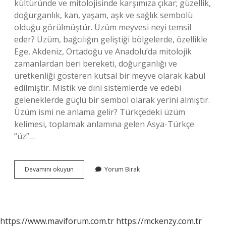
kültüründe ve mitolojisinde karşımıza çıkar; güzellik,
doğurganlık, kan, yaşam, aşk ve sağlık sembolü
olduğu görülmüştür. Üzüm meyvesi neyi temsil
eder? Üzüm, bağcılığın geliştiği bölgelerde, özellikle
Ege, Akdeniz, Ortadoğu ve Anadolu’da mitolojik
zamanlardan beri bereketi, doğurganlığı ve
üretkenliği gösteren kutsal bir meyve olarak kabul
edilmiştir. Mistik ve dini sistemlerde ve edebi
geleneklerde güçlü bir sembol olarak yerini almıştır.
Üzüm ismi ne anlama gelir? Türkçedeki üzüm
kelimesi, toplamak anlamına gelen Asya-Türkçe
“üz”…
Üzüm
Devamını okuyun
Yorum Bırak
Ne
Anlama
Gelir
https://www.maviforum.com.tr
https://mckenzy.com.tr