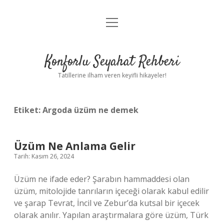
menüyü
Anasayfa
aç
Gizlilik Politikası
Konforlu Seyahat Rehberi
Yasal Uyarı
Tatillerine ilham veren keyifli hikayeler!
Hakkımızda
Etiket:
Argoda üzüm ne demek
Üzüm Ne Anlama Gelir
Tarih: Kasım 26, 2024
Üzüm ne ifade eder? Şarabın hammaddesi olan
üzüm, mitolojide tanrıların içeceği olarak kabul edilir
ve şarap Tevrat, İncil ve Zebur’da kutsal bir içecek
olarak anılır. Yapılan araştırmalara göre üzüm, Türk