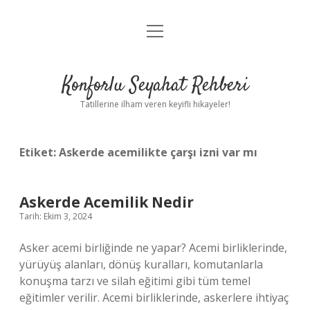
menüyü
Anasayfa
aç
Gizlilik Politikası
Konforlu Seyahat Rehberi
Yasal Uyarı
Tatillerine ilham veren keyifli hikayeler!
Hakkımızda
Etiket:
Askerde acemilikte çarşı izni var mı
Askerde Acemilik Nedir
Tarih: Ekim 3, 2024
Asker acemi birliğinde ne yapar? Acemi birliklerinde,
yürüyüş alanları, dönüş kuralları, komutanlarla
konuşma tarzı ve silah eğitimi gibi tüm temel
eğitimler verilir. Acemi birliklerinde, askerlere ihtiyaç