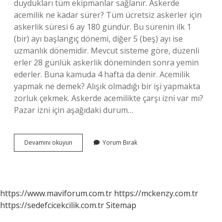
duydukları tüm ekipmanlar sağlanır. Askerde
acemilik ne kadar sürer? Tüm ücretsiz askerler için
askerlik süresi 6 ay 180 gündür. Bu sürenin ilk 1
(bir) ayı başlangıç ​​dönemi, diğer 5 (beş) ayı ise
uzmanlık dönemidir. Mevcut sisteme göre, düzenli
erler 28 günlük askerlik döneminden sonra yemin
ederler. Buna kamuda 4 hafta da denir. Acemilik
yapmak ne demek? Alışık olmadığı bir işi yapmakta
zorluk çekmek. Askerde acemilikte çarşı izni var mı?
Pazar izni için aşağıdaki durum…
Askerde
Devamını okuyun
Yorum Bırak
Acemilik
Nedir
https://www.maviforum.com.tr
https://mckenzy.com.tr
https://sedefcicekcilik.com.tr
Sitemap