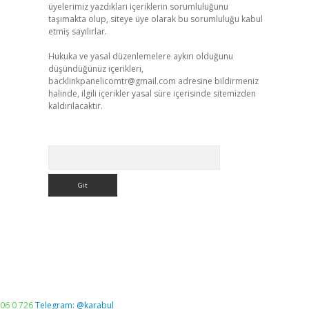
üyelerimiz yazdıkları içeriklerin sorumluluğunu
taşımakta olup, siteye üye olarak bu sorumluluğu kabul
etmiş sayılırlar.
Hukuka ve yasal düzenlemelere aykırı olduğunu
düşündüğünüz içerikleri,
backlinkpanelicomtr@gmail.com
adresine bildirmeniz
halinde, ilgili içerikler yasal süre içerisinde sitemizden
kaldırılacaktır.
Arama
06 0 726
Telegram: @karabul