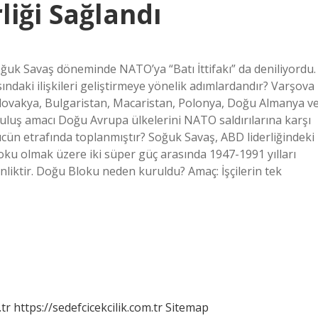
liği Sağlandı
ğuk Savaş döneminde NATO’ya “Batı İttifakı” da deniliyordu.
daki ilişkileri geliştirmeye yönelik adımlardandır? Varşova
slovakya, Bulgaristan, Macaristan, Polonya, Doğu Almanya v
ruluş amacı Doğu Avrupa ülkelerini NATO saldırılarına karşı
ücün etrafında toplanmıştır? Soğuk Savaş, ABD liderliğindeki
bloku olmak üzere iki süper güç arasında 1947-1991 yılları
nliktir. Doğu Bloku neden kuruldu? Amaç: İşçilerin tek
tr
https://sedefcicekcilik.com.tr
Sitemap