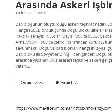
Arasında Askeri Işbir
Tarih: Nisan 11, 2025
Batı bloğunun oluşturduğu askeri teşkilat nedir? So
Hangisi SSCB öncülüğünde Doğu Bloku ülkeler arasın
Paktı (14 Mayıs 1955) 14 Mayıs 1955’te SSCB, Çeko
Arnavutluk (1968’de çekildi) tarafından kuruldu. Ku
savunmaktı. Doğu ve batı blokları hangi iki siyasi g
Batı bloku ile Sovyetler Birliği liderliğindeki Doğu 
arasında yaşanan uluslararası siyasi ve askeri gergi
vatanı…
Hangi
Devamını okuyun
Yorum Bırak
Kuruluşta
Batı
Bloku
Ülkeleri
Arasında
https://www.maviforum.com.tr
https://mckenzy.com.
Askeri