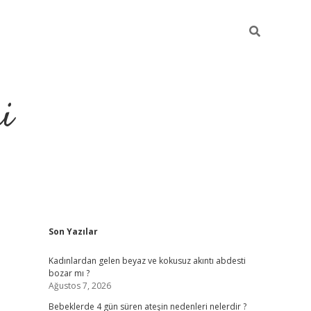
i
Sidebar
Son Yazılar
elexbet
ilbet mobil giri
Kadınlardan gelen beyaz ve kokusuz akıntı abdesti
bozar mı ?
Ağustos 7, 2026
Bebeklerde 4 gün süren ateşin nedenleri nelerdir ?