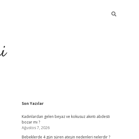
i
Sidebar
Son Yazılar
elexbet
ilbet mobil giriş
Kadınlardan gelen beyaz ve kokusuz akıntı abdesti
bozar mı ?
Ağustos 7, 2026
Bebeklerde 4 gün süren ateşin nedenleri nelerdir ?