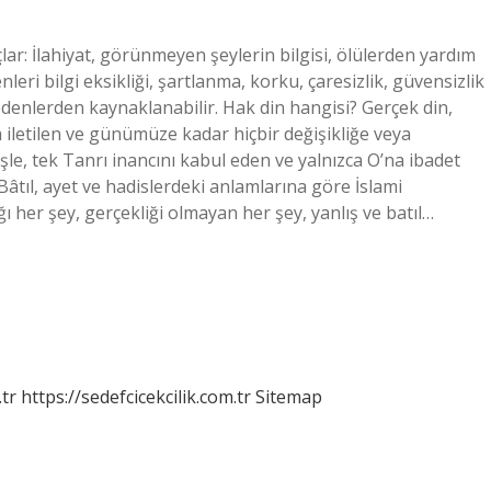
çlar: İlahiyat, görünmeyen şeylerin bilgisi, ölülerden yardım
kenleri bilgi eksikliği, şartlanma, korku, çaresizlik, güvensizlik
denlerden kaynaklanabilir. Hak din hangisi? Gerçek din,
 iletilen ve günümüze kadar hiçbir değişikliğe veya
e, tek Tanrı inancını kabul eden ve yalnızca O’na ibadet
âtıl, ayet ve hadislerdeki anlamlarına göre İslami
ğı her şey, gerçekliği olmayan her şey, yanlış ve batıl…
tr
https://sedefcicekcilik.com.tr
Sitemap