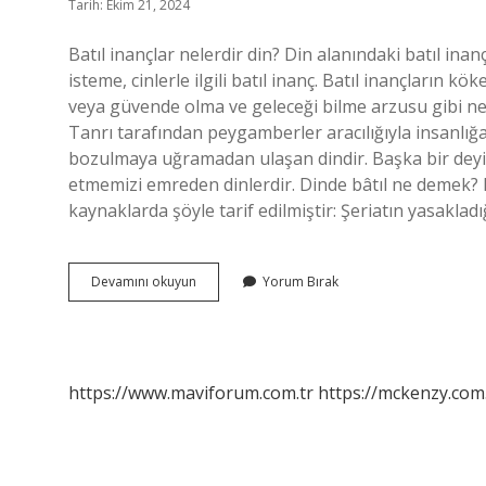
Tarih: Ekim 21, 2024
Batıl inançlar nelerdir din? Din alanındaki batıl inan
isteme, cinlerle ilgili batıl inanç. Batıl inançların kö
veya güvende olma ve geleceği bilme arzusu gibi ne
Tanrı tarafından peygamberler aracılığıyla insanlığa
bozulmaya uğramadan ulaşan dindir. Başka bir deyişl
etmemizi emreden dinlerdir. Dinde bâtıl ne demek? B
kaynaklarda şöyle tarif edilmiştir: Şeriatın yasakladı
Bâtıl
Devamını okuyun
Yorum Bırak
Dinlere
Ne
Denir
https://www.maviforum.com.tr
https://mckenzy.com.