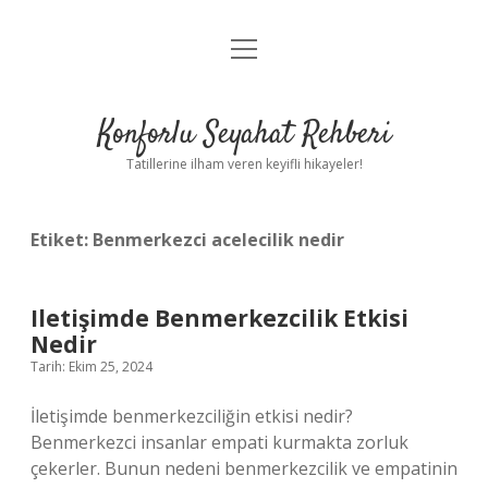
menüyü
Anasayfa
aç
Gizlilik Politikası
Konforlu Seyahat Rehberi
Yasal Uyarı
Tatillerine ilham veren keyifli hikayeler!
Hakkımızda
Etiket:
Benmerkezci acelecilik nedir
Iletişimde Benmerkezcilik Etkisi
Nedir
Tarih: Ekim 25, 2024
İletişimde benmerkezciliğin etkisi nedir?
Benmerkezci insanlar empati kurmakta zorluk
çekerler. Bunun nedeni benmerkezcilik ve empatinin