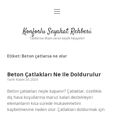
menüyü
Anasayfa
aç
Gizlilik Politikası
Konforlu Seyahat Rehberi
Yasal Uyarı
Tatillerine ilham veren keyifli hikayeler!
Hakkımızda
Etiket:
Beton çatlarsa ne olur
Beton Çatlakları Ne Ile Doldurulur
Tarih: Kasım 24, 2024
Beton çatlakları neyle kapanır? Çatlaklar, özellikle
dış hava koşullarına maruz kalan destekleyici
elemanların kısa sürede mukavemetini
kaybetmesine neden olur. Çatlakları doldurmak için