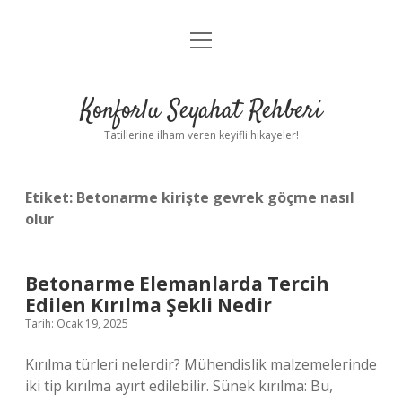
menüyü
Anasayfa
aç
Gizlilik Politikası
Konforlu Seyahat Rehberi
Yasal Uyarı
Tatillerine ilham veren keyifli hikayeler!
Hakkımızda
Etiket:
Betonarme kirişte gevrek göçme nasıl
olur
Betonarme Elemanlarda Tercih
Edilen Kırılma Şekli Nedir
Tarih: Ocak 19, 2025
Kırılma türleri nelerdir? Mühendislik malzemelerinde
iki tip kırılma ayırt edilebilir. Sünek kırılma: Bu,