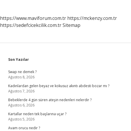
Edilen
Kırılma
Şekli
https://www.maviforum.com.tr
https://mckenzy.com.tr
Nedir
https://sedefcicekcilik.com.tr
Sitemap
Sidebar
Son Yazılar
Swap ne demek ?
Ağustos 8, 2026
Kadınlardan gelen beyaz ve kokusuz akıntı abdesti bozar mı ?
Ağustos 7, 2026
Bebeklerde 4 gün süren ateşin nedenleri nelerdir ?
Ağustos 6, 2026
Kartallar neden tek başlarına uçar ?
Ağustos 5, 2026
Avam orucu nedir ?