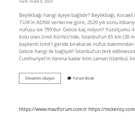
Tarih: Aralık 6, 2024
Beylikbağı hangi ilçeye bağlıdır? Beylikbağı, Kocaeli 
TÜİK’in ADNK verilerine göre, 2020 yılı sonu itibarı
nüfusu ise 799’dur. Gebze kaç milyon? Yüzölçümü 4
kolu olan İzmit Körfezi’nde, İstanbul’un 65 km (30 
başkenti İzmit’i geride bırakarak nüfus bakımından 
Gebze hangi ile bağlıydı? İstanbul’un terk edilmesi
Cumhuriyet’in ilanına kadar kimi zaman İstanbul, 
Gebze
Devamını okuyun
Yorum Bırak
Beylikbağı
Nüfusu
Kaç
https://www.maviforum.com.tr
https://mckenzy.com.