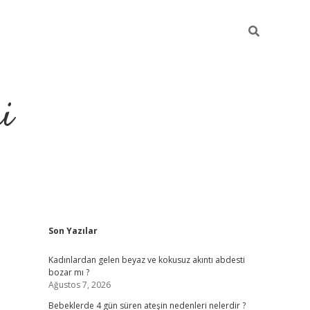
i
Sidebar
Son Yazılar
elexbet
ilbet mobil giriş
Kadınlardan gelen beyaz ve kokusuz akıntı abdesti
bozar mı ?
Ağustos 7, 2026
Bebeklerde 4 gün süren ateşin nedenleri nelerdir ?