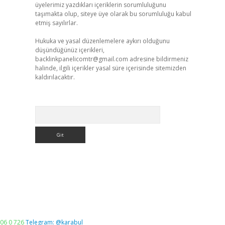
üyelerimiz yazdıkları içeriklerin sorumluluğunu
taşımakta olup, siteye üye olarak bu sorumluluğu kabul
etmiş sayılırlar.
Hukuka ve yasal düzenlemelere aykırı olduğunu
düşündüğünüz içerikleri,
backlinkpanelicomtr@gmail.com
adresine bildirmeniz
halinde, ilgili içerikler yasal süre içerisinde sitemizden
kaldırılacaktır.
Arama
06 0 726
Telegram: @karabul