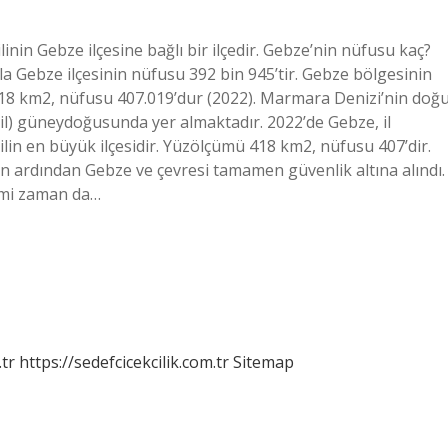
ilinin Gebze ilçesine bağlı bir ilçedir. Gebze’nin nüfusu kaç?
yla Gebze ilçesinin nüfusu 392 bin 945’tir. Gebze bölgesinin
18 km2, nüfusu 407.019’dur (2022). Marmara Denizi’nin doğ
mil) güneydoğusunda yer almaktadır. 2022’de Gebze, il
ilin en büyük ilçesidir. Yüzölçümü 418 km2, nüfusu 407’dir.
nin ardından Gebze ve çevresi tamamen güvenlik altına alındı.
kimi zaman da…
tr
https://sedefcicekcilik.com.tr
Sitemap