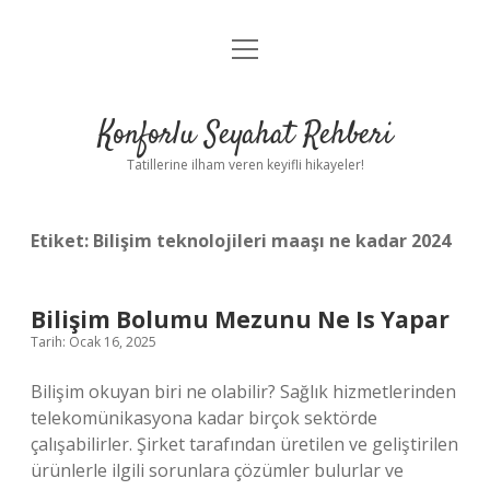
menüyü
Anasayfa
aç
Gizlilik Politikası
Konforlu Seyahat Rehberi
Yasal Uyarı
Tatillerine ilham veren keyifli hikayeler!
Hakkımızda
Etiket:
Bilişim teknolojileri maaşı ne kadar 2024
Bilişim Bolumu Mezunu Ne Is Yapar
Tarih: Ocak 16, 2025
Bilişim okuyan biri ne olabilir? Sağlık hizmetlerinden
telekomünikasyona kadar birçok sektörde
çalışabilirler. Şirket tarafından üretilen ve geliştirilen
ürünlerle ilgili sorunlara çözümler bulurlar ve