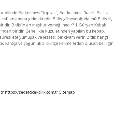
r dilinde Bit kelimesi “toprak”, Bet kelimesi “kale”, Bit-Liz
alesi” anlamına gelmektedir. Bitlis güneydoğuda mı? Bitlis ili,
ridir. Bitlis’in en meşhur yemeği nedir? 1. Büryan Kebabı
rinden biridir. Genellikle kuzu etinden yapılan bu kebap,
süresi ete yumuşak ve lezzetli bir kıvam verir. Bitlis hangi
erice, Farsça ve çoğunlukla Kürtçe kelimelerden oluşan belirgin
tr
https://sedefcicekcilik.com.tr
Sitemap