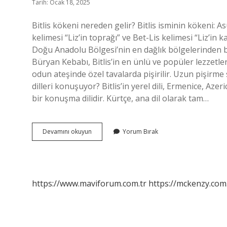
Tarih: Ocak 18, 2025
Bitlis kökeni nereden gelir? Bitlis isminin kökeni: Asu
kelimesi “Liz’in toprağı” ve Bet-Lis kelimesi “Liz’in k
Doğu Anadolu Bölgesi’nin en dağlık bölgelerinden bi
Büryan Kebabı, Bitlis’in en ünlü ve popüler lezzetle
odun ateşinde özel tavalarda pişirilir. Uzun pişirme 
dilleri konuşuyor? Bitlis’in yerel dili, Ermenice, Az
bir konuşma dilidir. Kürtçe, ana dil olarak tam…
Bitlis
Devamını okuyun
Yorum Bırak
Hangi
Yöreye
Ait
https://www.maviforum.com.tr
https://mckenzy.com.