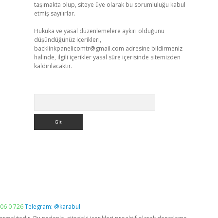
taşımakta olup, siteye üye olarak bu sorumluluğu kabul
etmiş sayılırlar.
Hukuka ve yasal düzenlemelere aykırı olduğunu
düşündüğünüz içerikleri,
backlinkpanelicomtr@gmail.com
adresine bildirmeniz
halinde, ilgili içerikler yasal süre içerisinde sitemizden
kaldırılacaktır.
Arama
06 0 726
Telegram: @karabul