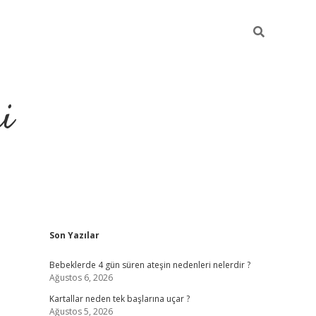
i
Sidebar
Son Yazılar
elexbet
ilbet mobil giriş
Bebeklerde 4 gün süren ateşin nedenleri nelerdir ?
Ağustos 6, 2026
Kartallar neden tek başlarına uçar ?
Ağustos 5, 2026