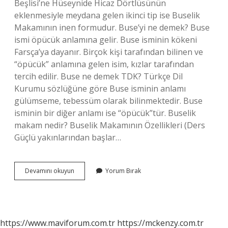
Beşlisi’ne Hüseynide Hicaz Dörtlüsünün
eklenmesiyle meydana gelen ikinci tip ise Buselik
Makamının inen formudur. Buse’yi ne demek? Buse
ismi öpücük anlamına gelir. Buse isminin kökeni
Farsça’ya dayanır. Birçok kişi tarafından bilinen ve
“öpücük” anlamına gelen isim, kızlar tarafından
tercih edilir. Buse ne demek TDK? Türkçe Dil
Kurumu sözlüğüne göre Buse isminin anlamı
gülümseme, tebessüm olarak bilinmektedir. Buse
isminin bir diğer anlamı ise “öpücük”tür. Buselik
makam nedir? Buselik Makamının Özellikleri (Ders
Güçlü yakınlarından başlar…
Buseli
Devamını okuyun
Yorum Bırak
Ne
Demek
https://www.maviforum.com.tr
https://mckenzy.com.tr