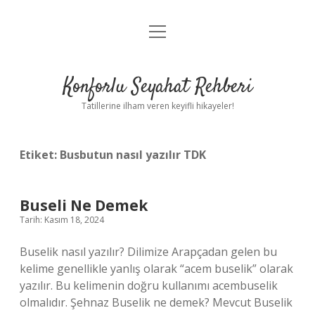
menüyü
Anasayfa
aç
Gizlilik Politikası
Konforlu Seyahat Rehberi
Yasal Uyarı
Tatillerine ilham veren keyifli hikayeler!
Hakkımızda
Etiket:
Busbutun nasıl yazılır TDK
Buseli Ne Demek
Tarih: Kasım 18, 2024
Buselik nasıl yazılır? Dilimize Arapçadan gelen bu
kelime genellikle yanlış olarak “acem buselik” olarak
yazılır. Bu kelimenin doğru kullanımı acembuselik
olmalıdır. Şehnaz Buselik ne demek? Mevcut Buselik