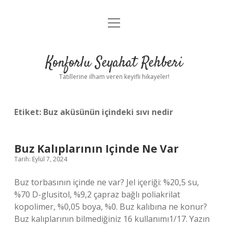
menüyü
Anasayfa
aç
Gizlilik Politikası
Konforlu Seyahat Rehberi
Yasal Uyarı
Tatillerine ilham veren keyifli hikayeler!
Hakkımızda
Etiket:
Buz aküsünün içindeki sıvı nedir
Buz Kalıplarının Içinde Ne Var
Tarih: Eylül 7, 2024
Buz torbasının içinde ne var? Jel içeriği: %20,5 su,
%70 D-glusitol, %9,2 çapraz bağlı poliakrilat
kopolimer, %0,05 boya, %0. Buz kalıbına ne konur?
Buz kalıplarının bilmediğiniz 16 kullanımı1/17. Yazın