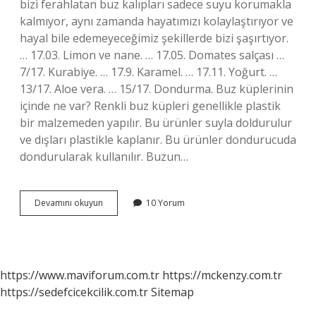
bizi ferahlatan buz kalıpları sadece suyu korumakla
kalmıyor, aynı zamanda hayatımızı kolaylaştırıyor ve
hayal bile edemeyeceğimiz şekillerde bizi şaşırtıyor.
… 17.03. Limon ve nane. … 17.05. Domates salçası …
7/17. Kurabiye. … 17.9. Karamel. … 17.11. Yoğurt. …
13/17. Aloe vera. … 15/17. Dondurma. Buz küplerinin
içinde ne var? Renkli buz küpleri genellikle plastik
bir malzemeden yapılır. Bu ürünler suyla doldurulur
ve dışları plastikle kaplanır. Bu ürünler dondurucuda
dondurularak kullanılır. Buzun…
Buz
Devamını okuyun
10 Yorum
Kalıplarının
Içinde
Ne
Var
https://www.maviforum.com.tr
https://mckenzy.com.tr
https://sedefcicekcilik.com.tr
Sitemap