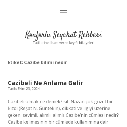
menüyü
Anasayfa
aç
Gizlilik Politikası
Konforlu Seyahat Rehberi
Yasal Uyarı
Tatillerine ilham veren keyifli hikayeler!
Hakkımızda
Etiket:
Cazibe bilimi nedir
Cazibeli Ne Anlama Gelir
Tarih: Ekim 23, 2024
Cazibeli olmak ne demek? sıf. Nazan çok güzel bir
kızdı (Reşat N. Güntekin), dikkati ve ilgiyi üzerine
çeken, sevimli, alımlı, alımlı. Cazibe’nin cümlesi nedir?
Cazibe kelimesinin bir cümlede kullanımına dair