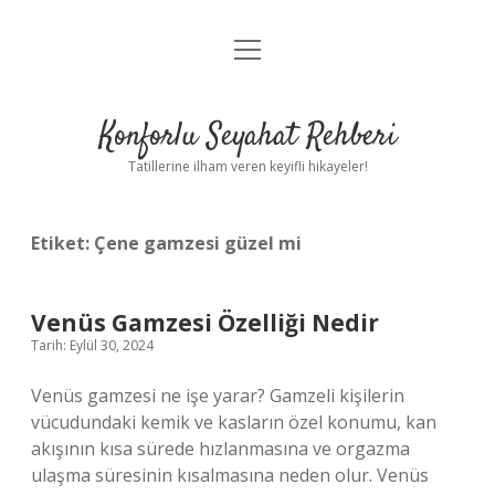
menüyü
Anasayfa
aç
Gizlilik Politikası
Konforlu Seyahat Rehberi
Yasal Uyarı
Tatillerine ilham veren keyifli hikayeler!
Hakkımızda
Etiket:
Çene gamzesi güzel mi
Venüs Gamzesi Özelliği Nedir
Tarih: Eylül 30, 2024
Venüs gamzesi ne işe yarar? Gamzeli kişilerin
vücudundaki kemik ve kasların özel konumu, kan
akışının kısa sürede hızlanmasına ve orgazma
ulaşma süresinin kısalmasına neden olur. Venüs