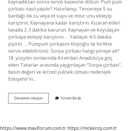
kaynadıktan sonra servis kasesine dökün. Pum pum
çorbası nasıl yapılır? Hazırlanışı: Tencereye 5 su
bardağı ılık su veya et suyu ve mısır unu ekleyip
karıştırın. Kaynayana kadar karıştırın. Kızaran etleri
tavada 2-3 dakika kavurun. Kaynayan ve koyulaşan
çorbaya ekleyip karıştırın. … Yaklaşık 4-5 dakika
pişirin. … Pumpum çorbasını Köpoğlu ile birlikte
servis edebilirsiniz. Sorpa çorbası hangi yöreye ait?
18. yüzyılın sonlarında Kırım’dan Anadolu’ya göç
eden Tatarlar arasında yaygınlaşan “Sorpa çorbası”,
besin değeri ve lezzeti yüksek olması nedeniyle
Eskişehir’in…
Pumpum
Devamını okuyun
Yorum Bırak
Çorbası
Hangi
Yöremize
Aittir
https://www.maviforum.com.tr
https://mckenzy.com.tr