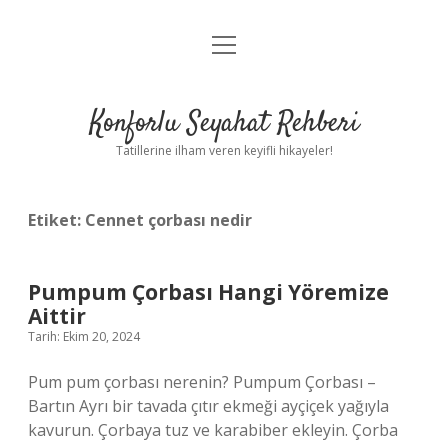
menüyü
Anasayfa
aç
Gizlilik Politikası
Konforlu Seyahat Rehberi
Yasal Uyarı
Tatillerine ilham veren keyifli hikayeler!
Hakkımızda
Etiket:
Cennet çorbası nedir
Pumpum Çorbası Hangi Yöremize
Aittir
Tarih: Ekim 20, 2024
Pum pum çorbası nerenin? Pumpum Çorbası –
Bartın Ayrı bir tavada çıtır ekmeği ayçiçek yağıyla
kavurun. Çorbaya tuz ve karabiber ekleyin. Çorba