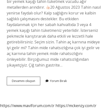
bir yemek kaşığı tahin tüketmek vücudu ağır
metallerden arındırır.
20 Ağustos 2023 Tahin nasıl
yenirse faydalı olur? Kalp sağlığını korur ve kalbin
sağlıklı çalışmasını destekler. Bu etkiden
faydalanmak için her sabah kahvaltıda 3 veya 4
yemek kaşığı tahin tüketmeniz yeterlidir. İsterseniz
pekmezle karıştırarak daha etkili ve lezzetli hale
getirebilirsiniz. Seçim sizin. Tahin aç karnına mideye
iyi gelir mi? Tahin mide rahatsızlığına çok iyi gelir ve
aç karnına tahin yemek mide rahatsızlığını
önleyebilir. Birçoğumuz mide rahatsızlığından
şikayetçiyiz. Çiğ tahin gastrite…
Sabah
Devamını okuyun
Yorum Bırak
Aç
Karnına
Tahin
Mideye
Iyi
https://www.maviforum.com.tr
https://mckenzy.com.tr
Gelir