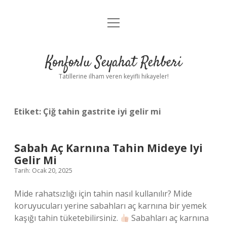
menüyü
Anasayfa
aç
Gizlilik Politikası
Konforlu Seyahat Rehberi
Yasal Uyarı
Tatillerine ilham veren keyifli hikayeler!
Hakkımızda
Etiket:
Çiğ tahin gastrite iyi gelir mi
Sabah Aç Karnına Tahin Mideye Iyi
Gelir Mi
Tarih: Ocak 20, 2025
Mide rahatsızlığı için tahin nasıl kullanılır? Mide
koruyucuları yerine sabahları aç karnına bir yemek
kaşığı tahin tüketebilirsiniz.
Sabahları aç karnına