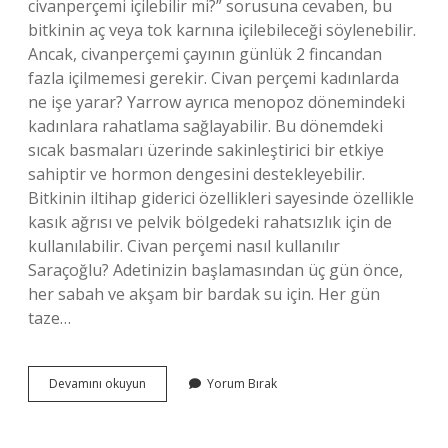
civanperçemi içilebilir mi?” sorusuna cevaben, bu
bitkinin aç veya tok karnına içilebileceği söylenebilir.
Ancak, civanperçemi çayının günlük 2 fincandan
fazla içilmemesi gerekir. Civan perçemi kadınlarda
ne işe yarar? Yarrow ayrıca menopoz dönemindeki
kadınlara rahatlama sağlayabilir. Bu dönemdeki
sıcak basmaları üzerinde sakinleştirici bir etkiye
sahiptir ve hormon dengesini destekleyebilir.
Bitkinin iltihap giderici özellikleri sayesinde özellikle
kasık ağrısı ve pelvik bölgedeki rahatsızlık için de
kullanılabilir. Civan perçemi nasıl kullanılır
Saraçoğlu? Adetinizin başlamasından üç gün önce,
her sabah ve akşam bir bardak su için. Her gün
taze…
Civan
Devamını okuyun
Yorum Bırak
Perçemi
Çayı
Ne