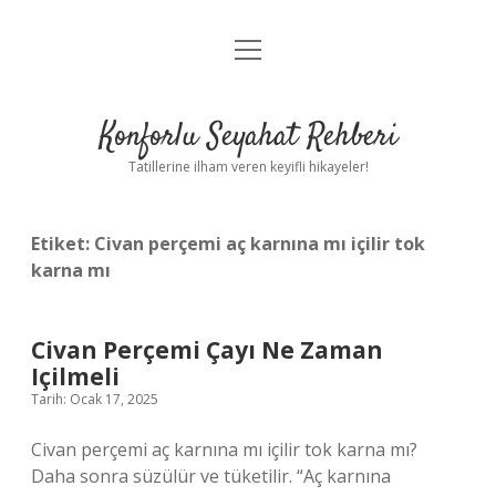
menüyü
Anasayfa
aç
Gizlilik Politikası
Konforlu Seyahat Rehberi
Yasal Uyarı
Tatillerine ilham veren keyifli hikayeler!
Hakkımızda
Etiket:
Civan perçemi aç karnına mı içilir tok
karna mı
Civan Perçemi Çayı Ne Zaman
Içilmeli
Tarih: Ocak 17, 2025
Civan perçemi aç karnına mı içilir tok karna mı?
Daha sonra süzülür ve tüketilir. “Aç karnına