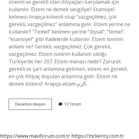
önemli ve gerekli olan ihtiyaçları karşılamak için
kullanılır. Elzem ne demek sevgiliye? Esansiyel
kelimesi Arapça kökenli olup “vazgeçilmez, çok
gerekli, vazgeçilmez” anlamına gelir. Elzem yerine ne
kullanılır? “Temel” kelimesi yerine “dışsal”, “temel”,
“esansiyel” gibi ifadelerde kullanılır. Elzem isminin
anlamı ne? Gerekli, vazgeçilmez. Çok gerekli,
vazgeçilmez. Elzem isminin kullanım sıklığı:
Türkiye’de her 207. Elzem manası nedir? Zaruret;
gerekli ve şart anlamına gelirken, elzem; en gerekli,
en çok ihtiyaç duyulan anlamına gelir. Elzem ne
demek kökeni? Arapça alzam ألزم…
Elzem
Devamını okuyun
12 Yorum
Kime
Denir
https://www.maviforum.com.tr
https://mckenzy.com.tr