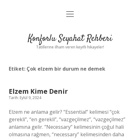
menüyü
Anasayfa
aç
Gizlilik Politikası
Konforlu Seyahat Rehberi
Yasal Uyarı
Tatillerine ilham veren keyifli hikayeler!
Hakkımızda
Etiket:
Çok elzem bir durum ne demek
Elzem Kime Denir
Tarih: Eylül 9, 2024
Elzem ne anlama gelir? “Essential” kelimesi “çok
gerekli”, “en gerekli”, “vazgeçilmez”, “vazgeçilmez”
anlamına gelir. “Necessary” kelimesinin çoğul hali
olmasına rağmen, “necessary” kelimesinden daha