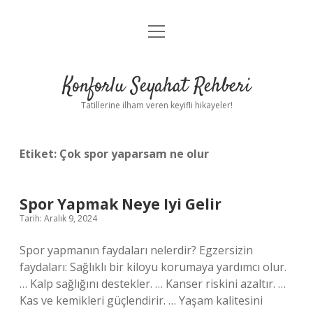
menüyü
Anasayfa
aç
Gizlilik Politikası
Konforlu Seyahat Rehberi
Yasal Uyarı
Tatillerine ilham veren keyifli hikayeler!
Hakkımızda
Etiket:
Çok spor yaparsam ne olur
Spor Yapmak Neye Iyi Gelir
Tarih: Aralık 9, 2024
Spor yapmanın faydaları nelerdir? Egzersizin
faydaları: Sağlıklı bir kiloyu korumaya yardımcı olur.
… Kalp sağlığını destekler. … Kanser riskini azaltır. …
Kas ve kemikleri güçlendirir. … Yaşam kalitesini