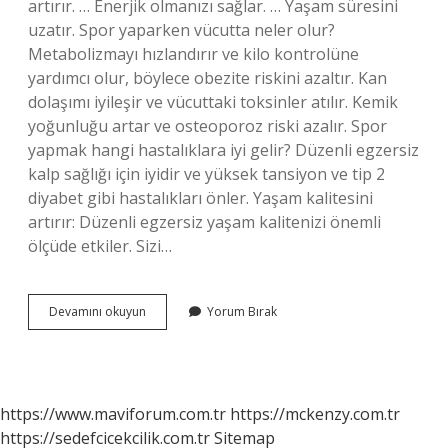
artırır. … Enerjik olmanızı sağlar. … Yaşam süresini
uzatır. Spor yaparken vücutta neler olur?
Metabolizmayı hızlandırır ve kilo kontrolüne
yardımcı olur, böylece obezite riskini azaltır. Kan
dolaşımı iyileşir ve vücuttaki toksinler atılır. Kemik
yoğunluğu artar ve osteoporoz riski azalır. Spor
yapmak hangi hastalıklara iyi gelir? Düzenli egzersiz
kalp sağlığı için iyidir ve yüksek tansiyon ve tip 2
diyabet gibi hastalıkları önler. Yaşam kalitesini
artırır: Düzenli egzersiz yaşam kalitenizi önemli
ölçüde etkiler. Sizi…
Spor
Devamını okuyun
Yorum Bırak
Yapmak
Neye
Iyi
Gelir
https://www.maviforum.com.tr
https://mckenzy.com.tr
https://sedefcicekcilik.com.tr
Sitemap