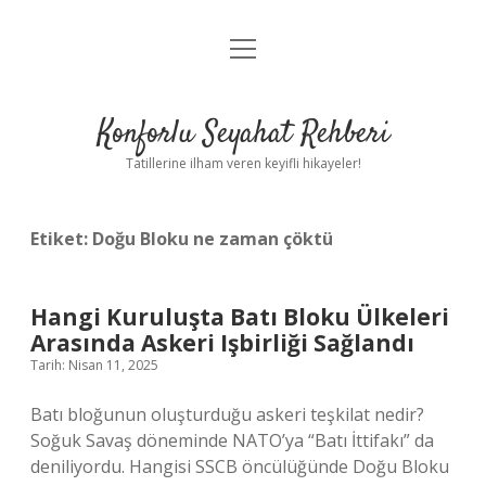
menüyü
Anasayfa
aç
Gizlilik Politikası
Konforlu Seyahat Rehberi
Yasal Uyarı
Tatillerine ilham veren keyifli hikayeler!
Hakkımızda
Etiket:
Doğu Bloku ne zaman çöktü
Hangi Kuruluşta Batı Bloku Ülkeleri
Arasında Askeri Işbirliği Sağlandı
Tarih: Nisan 11, 2025
Batı bloğunun oluşturduğu askeri teşkilat nedir?
Soğuk Savaş döneminde NATO’ya “Batı İttifakı” da
deniliyordu. Hangisi SSCB öncülüğünde Doğu Bloku