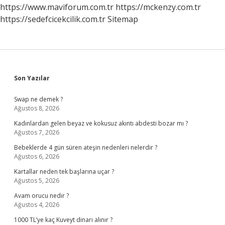
Arasında
https://www.maviforum.com.tr
https://mckenzy.com.tr
Askeri
https://sedefcicekcilik.com.tr
Sitemap
Işbirliği
Sağlandı
Sidebar
Son Yazılar
Swap ne demek ?
Ağustos 8, 2026
Kadınlardan gelen beyaz ve kokusuz akıntı abdesti bozar mı ?
Ağustos 7, 2026
Bebeklerde 4 gün süren ateşin nedenleri nelerdir ?
Ağustos 6, 2026
Kartallar neden tek başlarına uçar ?
Ağustos 5, 2026
Avam orucu nedir ?
Ağustos 4, 2026
1000 TL’ye kaç Kuveyt dinarı alınır ?