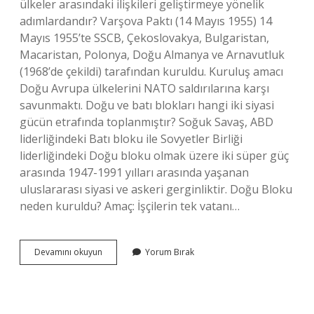
ülkeler arasındaki ilişkileri geliştirmeye yönelik
adımlardandır? Varşova Paktı (14 Mayıs 1955) 14
Mayıs 1955’te SSCB, Çekoslovakya, Bulgaristan,
Macaristan, Polonya, Doğu Almanya ve Arnavutluk
(1968’de çekildi) tarafından kuruldu. Kuruluş amacı
Doğu Avrupa ülkelerini NATO saldırılarına karşı
savunmaktı. Doğu ve batı blokları hangi iki siyasi
gücün etrafında toplanmıştır? Soğuk Savaş, ABD
liderliğindeki Batı bloku ile Sovyetler Birliği
liderliğindeki Doğu bloku olmak üzere iki süper güç
arasında 1947-1991 yılları arasında yaşanan
uluslararası siyasi ve askeri gerginliktir. Doğu Bloku
neden kuruldu? Amaç: İşçilerin tek vatanı…
Hangi
Devamını okuyun
Yorum Bırak
Kuruluşta
Batı
Bloku
Ülkeleri