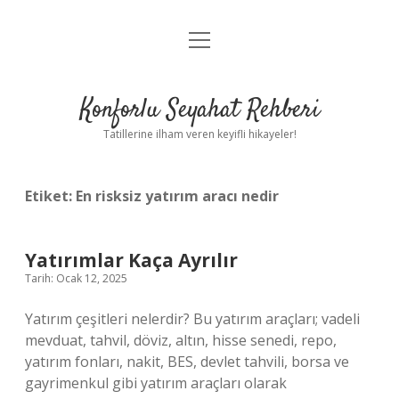
menüyü
Anasayfa
aç
Gizlilik Politikası
Konforlu Seyahat Rehberi
Yasal Uyarı
Tatillerine ilham veren keyifli hikayeler!
Hakkımızda
Etiket:
En risksiz yatırım aracı nedir
Yatırımlar Kaça Ayrılır
Tarih: Ocak 12, 2025
Yatırım çeşitleri nelerdir? Bu yatırım araçları; vadeli
mevduat, tahvil, döviz, altın, hisse senedi, repo,
yatırım fonları, nakit, BES, devlet tahvili, borsa ve
gayrimenkul gibi yatırım araçları olarak