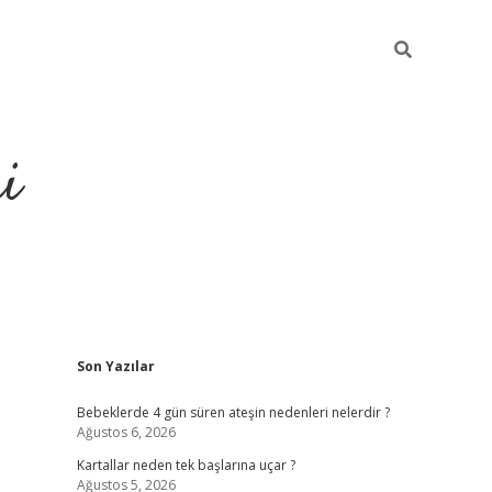
i
Sidebar
Son Yazılar
elexbet
ilbet mobil giriş
Bebeklerde 4 gün süren ateşin nedenleri nelerdir ?
Ağustos 6, 2026
Kartallar neden tek başlarına uçar ?
Ağustos 5, 2026