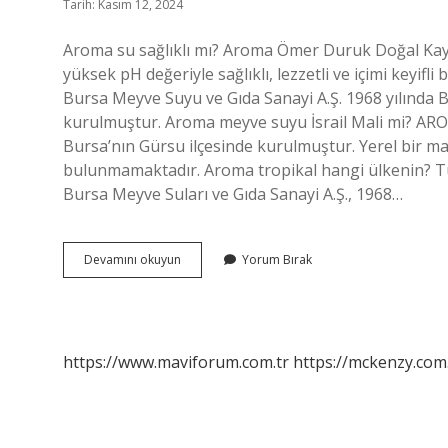
Tarih: Kasım 12, 2024
Aroma su sağlıklı mı? Aroma Ömer Duruk Doğal Kayn
yüksek pH değeriyle sağlıklı, lezzetli ve içimi keyi
Bursa Meyve Suyu ve Gıda Sanayi A.Ş. 1968 yılında Bu
kurulmuştur. Aroma meyve suyu İsrail Mali mi? AROM
Bursa’nın Gürsu ilçesinde kurulmuştur. Yerel bir mark
bulunmamaktadır. Aroma tropikal hangi ülkenin? Tü
Bursa Meyve Suları ve Gıda Sanayi A.Ş., 1968…
Aroma
Devamını okuyun
Yorum Bırak
Su
Nereden
Çıkıyor
https://www.maviforum.com.tr
https://mckenzy.com.