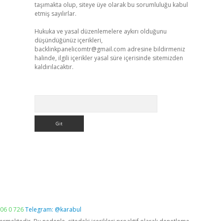
taşımakta olup, siteye üye olarak bu sorumluluğu kabul
etmiş sayılırlar.
Hukuka ve yasal düzenlemelere aykırı olduğunu
düşündüğünüz içerikleri,
backlinkpanelicomtr@gmail.com
adresine bildirmeniz
halinde, ilgili içerikler yasal süre içerisinde sitemizden
kaldırılacaktır.
Arama
06 0 726
Telegram: @karabul