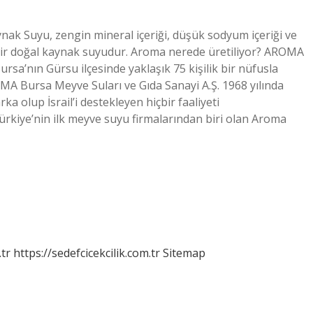
ak Suyu, zengin mineral içeriği, düşük sodyum içeriği ve
fli bir doğal kaynak suyudur. Aroma nerede üretiliyor? AROMA
rsa’nın Gürsu ilçesinde yaklaşık 75 kişilik bir nüfusla
A Bursa Meyve Suları ve Gıda Sanayi A.Ş. 1968 yılında
a olup İsrail’i destekleyen hiçbir faaliyeti
rkiye’nin ilk meyve suyu firmalarından biri olan Aroma
tr
https://sedefcicekcilik.com.tr
Sitemap