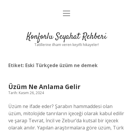
menüyü
Anasayfa
aç
Gizlilik Politikası
Konforlu Seyahat Rehberi
Yasal Uyarı
Tatillerine ilham veren keyifli hikayeler!
Hakkımızda
Etiket:
Eski Türkçede üzüm ne demek
Üzüm Ne Anlama Gelir
Tarih: Kasım 26, 2024
Üzüm ne ifade eder? Şarabın hammaddesi olan
üzüm, mitolojide tanrıların içeceği olarak kabul edilir
ve şarap Tevrat, İncil ve Zebur’da kutsal bir içecek
olarak anılır. Yapılan araştırmalara göre üzüm, Türk