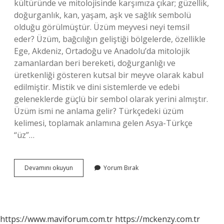
kültüründe ve mitolojisinde karşımıza çıkar; güzellik,
doğurganlık, kan, yaşam, aşk ve sağlık sembolü
olduğu görülmüştür. Üzüm meyvesi neyi temsil
eder? Üzüm, bağcılığın geliştiği bölgelerde, özellikle
Ege, Akdeniz, Ortadoğu ve Anadolu’da mitolojik
zamanlardan beri bereketi, doğurganlığı ve
üretkenliği gösteren kutsal bir meyve olarak kabul
edilmiştir. Mistik ve dini sistemlerde ve edebi
geleneklerde güçlü bir sembol olarak yerini almıştır.
Üzüm ismi ne anlama gelir? Türkçedeki üzüm
kelimesi, toplamak anlamına gelen Asya-Türkçe
“üz”…
Üzüm
Devamını okuyun
Yorum Bırak
Ne
Anlama
Gelir
https://www.maviforum.com.tr
https://mckenzy.com.tr