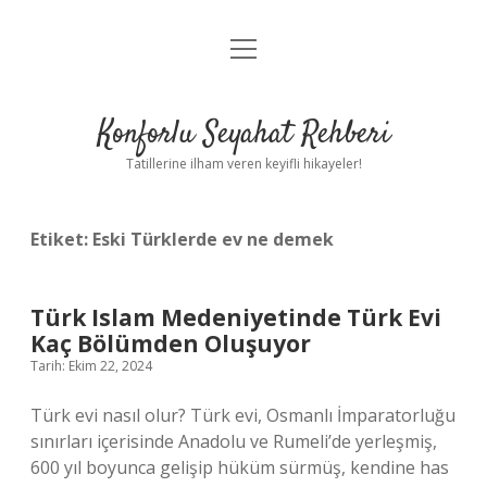
menüyü
Anasayfa
aç
Gizlilik Politikası
Konforlu Seyahat Rehberi
Yasal Uyarı
Tatillerine ilham veren keyifli hikayeler!
Hakkımızda
Etiket:
Eski Türklerde ev ne demek
Türk Islam Medeniyetinde Türk Evi
Kaç Bölümden Oluşuyor
Tarih: Ekim 22, 2024
Türk evi nasıl olur? Türk evi, Osmanlı İmparatorluğu
sınırları içerisinde Anadolu ve Rumeli’de yerleşmiş,
600 yıl boyunca gelişip hüküm sürmüş, kendine has