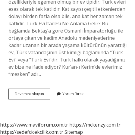
özellikleriyle egemen olmuş bir ev tipidir. Türk evleri
esas olarak tek katlıdır. Kat sayısı çeşitli etkenlerden
dolayı birden fazla olsa bile, ana kat her zaman tek
katlıdır. Türk Evi İfadesi Ne Anlama Gelir? Bu
bağlamda Bektaş’a göre Osmanlı İmparatorluğu ile
ortaya çıkan ve kadim Anadolu medeniyetlerine
kadar uzanan bir arada yaşama kültürünün yarattığı
ev, Türk vatandaşının üst kimliği bağlamında “Türk
Evi” veya “Türk Evi”dir. Türk halkı olarak yaşadığımız
ev bize ne ifade ediyor? Kur’an-ı Kerim’de evlerimiz
“mesken” adı…
Türk
Devamını okuyun
Yorum Bırak
Islam
Medeniyetinde
Türk
Evi
Kaç
https://www.maviforum.com.tr
https://mckenzy.com.tr
Bölümden
https://sedefcicekcilik.com.tr
Sitemap
Oluşuyor