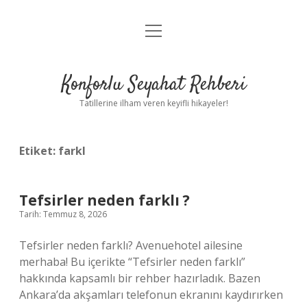
menüyü
Anasayfa
aç
Gizlilik Politikası
Konforlu Seyahat Rehberi
Yasal Uyarı
Tatillerine ilham veren keyifli hikayeler!
Hakkımızda
Etiket:
farkl
Tefsirler neden farklı ?
Tarih: Temmuz 8, 2026
Tefsirler neden farklı? Avenuehotel ailesine
merhaba! Bu içerikte “Tefsirler neden farklı”
hakkında kapsamlı bir rehber hazırladık. Bazen
Ankara’da akşamları telefonun ekranını kaydırırken