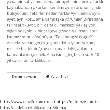
ya da bir kahve molasında bir ayeti, bir cümleyi farklı
kaynaklardan okurken kendimi aynı sorunun içinde
buluyorum: Tefsirler neden farklı? Aynı metin, aynı
ayet, aynı kök… ama bambaşka yorumlar. Birisi daha
tarihsel okuyor, biri daha dil merkezli yaklaşıyor,
diğeri sosyolojik bir çerçeve çiziyor. Ve insan ister
istemez şunu düşünüyor: “Peki hangisi doğru?”
Aslında zaman geçtikçe şunu daha iyi anlıyorum;
mesele tek bir doğruya ulaşmak değil, anlamın
katmanlarını çözmek. Ama işin ilginç tarafı şu: 5-10
yıl sonra bu farklılıkların…
Tefsirler
Devamını okuyun
Yorum Bırak
neden
farklı
?
https://www.maviforum.com.tr
https://mckenzy.com.tr
https://sedefcicekcilik.com.tr
Sitemap