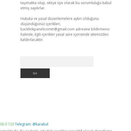
taşımakta olup, siteye üye olarak bu sorumluluğu kabul
etmiş sayılırlar.
Hukuka ve yasal düzenlemelere aykırı olduğunu
düşündüğünüz içerikleri,
backlinkpanelicomtr@gmail.com
adresine bildirmeniz
halinde, ilgili içerikler yasal süre içerisinde sitemizden
kaldırılacaktır.
Arama
06 0 726
Telegram: @karabul