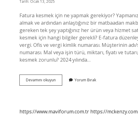
Tarih: Ocak 13, 2025
Fatura kesmek için ne yapmak gerekiyor? Yapmanız 
almak ve ardından anlaştığınız bir matbaadan mak
gereken tek şey yaptığınız her ürün veya hizmet sat
kesmek için hangi bilgiler gerekli? E-fatura düzenleye
vergi. Ofis ve vergi kimlik numarası. Müşterinin adı/s
numarası. Mal veya işin türü, miktarı, fiyatı ve tutar
kesmek zorunlu? 2024 yılında…
Fatura
Devamını okuyun
Yorum Bırak
Kesmek
Için
Ne
Gerekiyor
https://www.maviforum.com.tr
https://mckenzy.com.