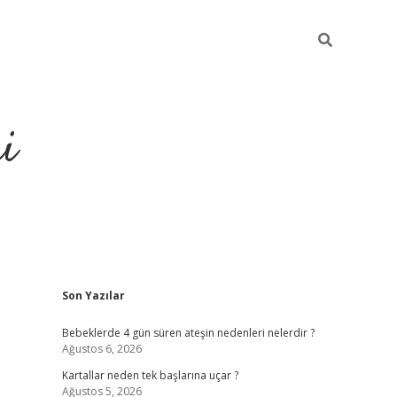
i
Sidebar
Son Yazılar
elexbet
ilbet mobil giri
Bebeklerde 4 gün süren ateşin nedenleri nelerdir ?
Ağustos 6, 2026
Kartallar neden tek başlarına uçar ?
Ağustos 5, 2026