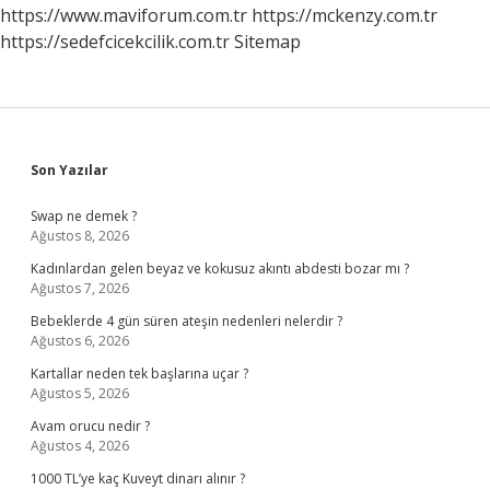
Adı
https://www.maviforum.com.tr
https://mckenzy.com.tr
Nedir
https://sedefcicekcilik.com.tr
Sitemap
Sidebar
Son Yazılar
Swap ne demek ?
Ağustos 8, 2026
Kadınlardan gelen beyaz ve kokusuz akıntı abdesti bozar mı ?
Ağustos 7, 2026
Bebeklerde 4 gün süren ateşin nedenleri nelerdir ?
Ağustos 6, 2026
Kartallar neden tek başlarına uçar ?
Ağustos 5, 2026
Avam orucu nedir ?
Ağustos 4, 2026
1000 TL’ye kaç Kuveyt dinarı alınır ?