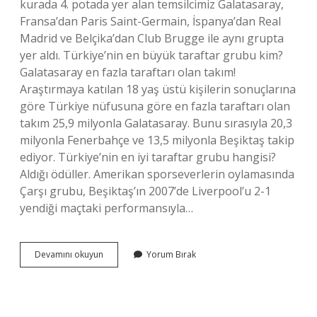
kurada 4. potada yer alan temsilcimiz Galatasaray,
Fransa’dan Paris Saint-Germain, İspanya’dan Real
Madrid ve Belçika’dan Club Brugge ile aynı grupta
yer aldı. Türkiye’nin en büyük taraftar grubu kim?
Galatasaray en fazla taraftarı olan takım!
Araştırmaya katılan 18 yaş üstü kişilerin sonuçlarına
göre Türkiye nüfusuna göre en fazla taraftarı olan
takım 25,9 milyonla Galatasaray. Bunu sırasıyla 20,3
milyonla Fenerbahçe ve 13,5 milyonla Beşiktaş takip
ediyor. Türkiye’nin en iyi taraftar grubu hangisi?
Aldığı ödüller. Amerikan sporseverlerin oylamasında
Çarşı grubu, Beşiktaş’ın 2007’de Liverpool’u 2-1
yendiği maçtaki performansıyla…
Galatasaray
Devamını okuyun
Yorum Bırak
Futbol
Takımının
Taraftar
Grubunun