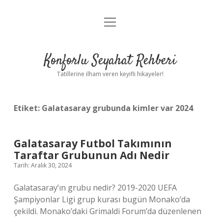
menüyü
Anasayfa
aç
Gizlilik Politikası
Konforlu Seyahat Rehberi
Yasal Uyarı
Tatillerine ilham veren keyifli hikayeler!
Hakkımızda
Etiket:
Galatasaray grubunda kimler var 2024
Galatasaray Futbol Takımının
Taraftar Grubunun Adı Nedir
Tarih: Aralık 30, 2024
Galatasaray’ın grubu nedir? 2019-2020 UEFA
Şampiyonlar Ligi grup kurası bugün Monako’da
çekildi. Monako’daki Grimaldi Forum’da düzenlenen