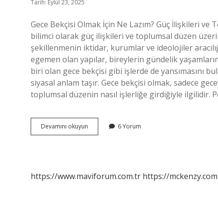
Tarih: Eylül 23, 2025
Gece Bekçisi Olmak İçin Ne Lazım? Güç İlişkileri ve 
bilimci olarak güç ilişkileri ve toplumsal düzen üze
şekillenmenin iktidar, kurumlar ve ideolojiler aracı
egemen olan yapılar, bireylerin gündelik yaşamları
biri olan gece bekçisi gibi işlerde de yansımasını bul
siyasal anlam taşır. Gece bekçisi olmak, sadece gecey
toplumsal düzenin nasıl işlerliğe girdiğiyle ilgilidir. 
Gece
Devamını okuyun
6 Yorum
bekçisi
olmak
için
ne
lazım
https://www.maviforum.com.tr
https://mckenzy.com.
?