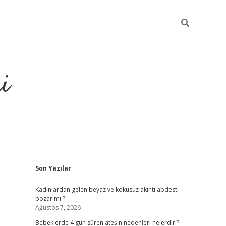
i
Sidebar
Son Yazılar
elexbet
ilbet mobil giri
Kadınlardan gelen beyaz ve kokusuz akıntı abdesti
bozar mı ?
Ağustos 7, 2026
Bebeklerde 4 gün süren ateşin nedenleri nelerdir ?