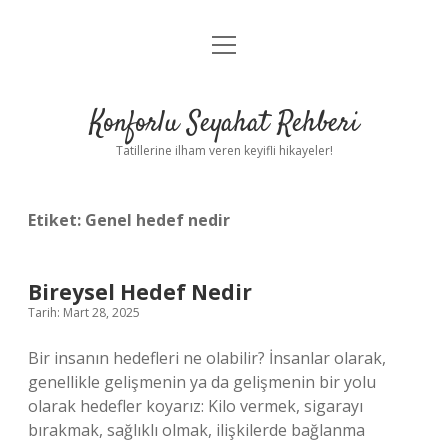
menüyü
Anasayfa
aç
Gizlilik Politikası
Konforlu Seyahat Rehberi
Yasal Uyarı
Tatillerine ilham veren keyifli hikayeler!
Hakkımızda
Etiket:
Genel hedef nedir
Bireysel Hedef Nedir
Tarih: Mart 28, 2025
Bir insanın hedefleri ne olabilir? İnsanlar olarak,
genellikle gelişmenin ya da gelişmenin bir yolu
olarak hedefler koyarız: Kilo vermek, sigarayı
bırakmak, sağlıklı olmak, ilişkilerde bağlanma