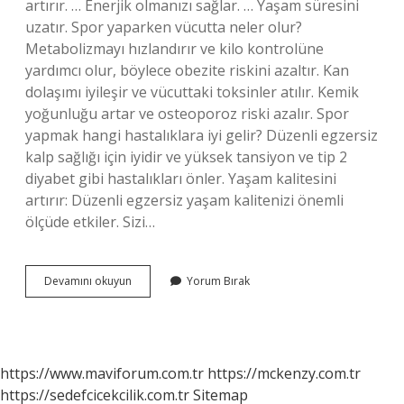
artırır. … Enerjik olmanızı sağlar. … Yaşam süresini
uzatır. Spor yaparken vücutta neler olur?
Metabolizmayı hızlandırır ve kilo kontrolüne
yardımcı olur, böylece obezite riskini azaltır. Kan
dolaşımı iyileşir ve vücuttaki toksinler atılır. Kemik
yoğunluğu artar ve osteoporoz riski azalır. Spor
yapmak hangi hastalıklara iyi gelir? Düzenli egzersiz
kalp sağlığı için iyidir ve yüksek tansiyon ve tip 2
diyabet gibi hastalıkları önler. Yaşam kalitesini
artırır: Düzenli egzersiz yaşam kalitenizi önemli
ölçüde etkiler. Sizi…
Spor
Devamını okuyun
Yorum Bırak
Yapmak
Neye
Iyi
Gelir
https://www.maviforum.com.tr
https://mckenzy.com.tr
https://sedefcicekcilik.com.tr
Sitemap