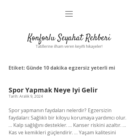
menüyü
Anasayfa
aç
Gizlilik Politikası
Konforlu Seyahat Rehberi
Yasal Uyarı
Tatillerine ilham veren keyifli hikayeler!
Hakkımızda
Etiket:
Günde 10 dakika egzersiz yeterli mi
Spor Yapmak Neye Iyi Gelir
Tarih: Aralık 9, 2024
Spor yapmanın faydaları nelerdir? Egzersizin
faydaları: Sağlıklı bir kiloyu korumaya yardımcı olur.
… Kalp sağlığını destekler. … Kanser riskini azaltır. …
Kas ve kemikleri güçlendirir. … Yaşam kalitesini