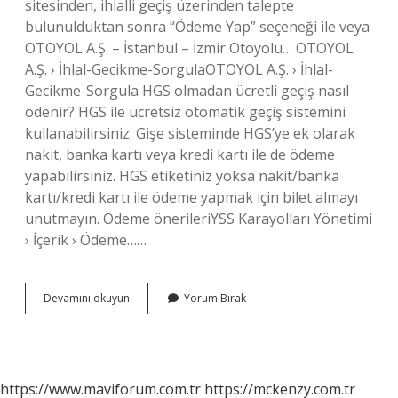
sitesinden, ihlalli geçiş üzerinden talepte
bulunulduktan sonra “Ödeme Yap” seçeneği ile veya
OTOYOL A.Ş. – İstanbul – İzmir Otoyolu… OTOYOL
A.Ş. › İhlal-Gecikme-SorgulaOTOYOL A.Ş. › İhlal-
Gecikme-Sorgula HGS olmadan ücretli geçiş nasıl
ödenir? HGS ile ücretsiz otomatik geçiş sistemini
kullanabilirsiniz. Gişe sisteminde HGS’ye ek olarak
nakit, banka kartı veya kredi kartı ile de ödeme
yapabilirsiniz. HGS etiketiniz yoksa nakit/banka
kartı/kredi kartı ile ödeme yapmak için bilet almayı
unutmayın. Ödeme önerileriYSS Karayolları Yönetimi
› İçerik › Ödeme……
Ücretli
Devamını okuyun
Yorum Bırak
Yol
Ödemesi
Nasıl
Yapılır
https://www.maviforum.com.tr
https://mckenzy.com.tr