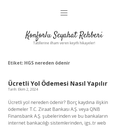
menüyü
Anasayfa
aç
Gizlilik Politikası
Konforlu Seyahat Rehberi
Yasal Uyarı
Tatillerine ilham veren keyifli hikayeler!
Hakkımızda
Etiket:
HGS nereden ödenir
Ücretli Yol Ödemesi Nasıl Yapılır
Tarih: Ekim 2, 2024
Ücretli yol nereden ödenir? Borç kaydına ilişkin
ödemeler T.C. Ziraat Bankası A.Ş. veya QNB
Finansbank A.Ş. şubelerinden ve bu bankaların
internet bankacılığı sistemlerinden, igs..tr web